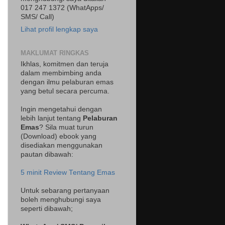
017 247 1372 (WhatApps/
SMS/ Call)
Lihat profil lengkap saya
MAKLUMAT RINGKAS
Ikhlas, komitmen dan teruja
dalam membimbing anda
dengan ilmu pelaburan emas
yang betul secara percuma.
Ingin mengetahui dengan
lebih lanjut tentang
Pelaburan
Emas
? Sila muat turun
(Download) ebook yang
disediakan menggunakan
pautan dibawah:
5 minit Review Tentang Emas
Untuk sebarang pertanyaan
boleh menghubungi saya
seperti dibawah;