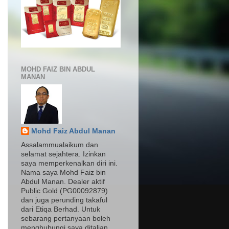
MOHD FAIZ BIN ABDUL
MANAN
Mohd Faiz Abdul Manan
Assalammualaikum dan
selamat sejahtera. Izinkan
saya memperkenalkan diri ini.
Nama saya Mohd Faiz bin
Abdul Manan. Dealer aktif
Public Gold (PG00092879)
dan juga perunding takaful
dari Etiqa Berhad. Untuk
sebarang pertanyaan boleh
menghubungi saya ditalian