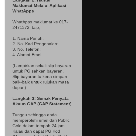
Langkah 2: Hantar
Maklumat Melalui Aplikasi
WhatApps
WhatApps maklumat ke 017-
2471372
, taip;
1. Nama Penuh:
2. No. Kad Pengenalan:
3. No. Telefon:
4. Alamat Emel:
(Lampir
kan sekali slip bayaran
untuk PG sahkan bayaran.
Slip bayaran tu kena simpan
baik-baik untuk rujukan masa
depan)
Langkah 3: Semak Penyata
Akaun GAP (GAP Statement)
Tunggu sehingga anda
memperolehi emel dari Public
Gold dalam tempoh 24 jam.
Kalau dah dapat PG Kod