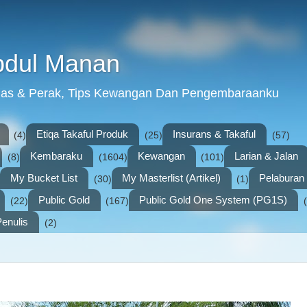
bdul Manan
mas & Perak, Tips Kewangan Dan Pengembaraanku
Etiqa Takaful Produk
Insurans & Takaful
(4)
(25)
(57)
Kembaraku
Kewangan
Larian & Jalan
(8)
(1604)
(101)
My Bucket List
My Masterlist (Artikel)
Pelabura
(30)
(1)
Public Gold
Public Gold One System (PG1S)
(22)
(167)
enulis
(2)