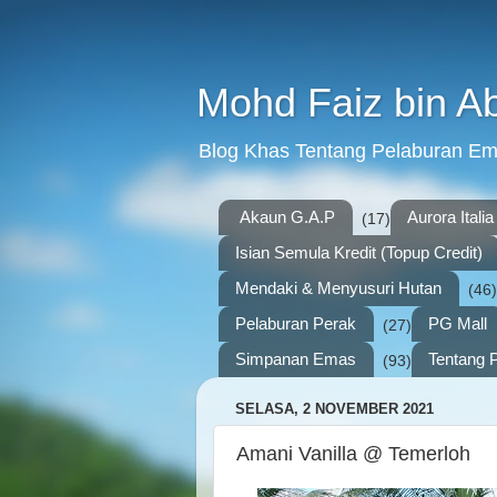
Mohd Faiz bin A
Blog Khas Tentang Pelaburan E
Akaun G.A.P
Aurora Italia
(17)
Isian Semula Kredit (Topup Credit)
Mendaki & Menyusuri Hutan
(46)
Pelaburan Perak
PG Mall
(27)
Simpanan Emas
Tentang P
(93)
SELASA, 2 NOVEMBER 2021
Amani Vanilla @ Temerloh