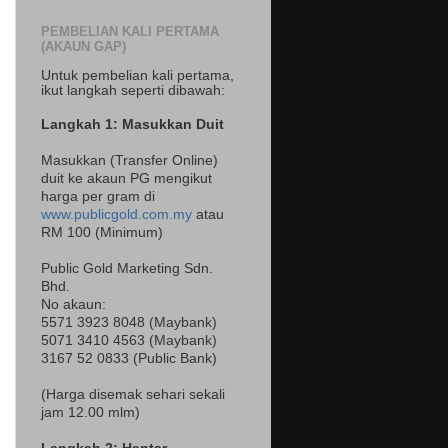
PEMBELIAN KALI PERTAMA
(AKAUN GAP)
Untuk pembelian kali pertama,
ikut langkah seperti dibawah:
Langkah 1: Masukkan Duit
Masukkan (Transfer Online)
duit ke akaun PG mengikut
harga per gram di
www.publicgold.com.my
atau
RM 100 (Minimum)
Public Gold Marketing Sdn.
Bhd.
No akaun:
5571 3923 8048 (Maybank)
5071 3410 4563 (Maybank)
3167 52 0833 (Public Bank)
(Harga disemak sehari sekali
jam 12.00 mlm)