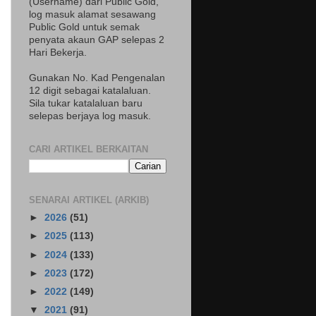
(Username) dari Public Gold,
log masuk alamat sesawang
Public Gold untuk semak
penyata akaun GAP selepas 2
Hari Bekerja.
Gunakan No. Kad Pengenalan
12 digit sebagai katalaluan.
Sila tukar katalaluan baru
selepas berjaya log masuk.
CARI ARTIKEL BERKAITAN
SENARAI ARTIKEL (ARKIB)
►
2026
(51)
►
2025
(113)
►
2024
(133)
►
2023
(172)
►
2022
(149)
▼
2021
(91)