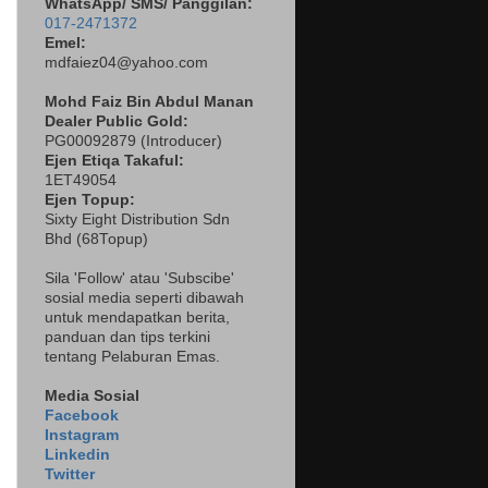
WhatsApp/ SMS/ Panggilan:
017-2471372
Emel:
mdfaiez04@yahoo.com
Mohd Faiz Bin Abdul Manan
Dealer
Public Gold:
PG00092879 (
Introducer)
Ejen Etiqa Takaful:
1ET49054
Ejen Topup:
Sixty Eight Distribution Sdn
Bhd (68Topup)
Sila 'Follow' atau 'Subscibe'
sosial media seperti dibawah
untuk mendapatkan berita,
panduan dan tips terkini
tentang Pelaburan Emas.
Media Sosial
Facebook
Instagram
Linkedin
Twitter