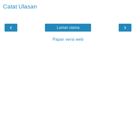
Catat Ulasan
‹
›
Laman utama
Papar versi web