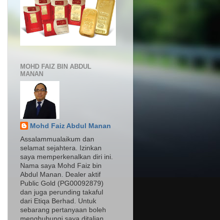
MOHD FAIZ BIN ABDUL
MANAN
Mohd Faiz Abdul Manan
Assalammualaikum dan
selamat sejahtera. Izinkan
saya memperkenalkan diri ini.
Nama saya Mohd Faiz bin
Abdul Manan. Dealer aktif
Public Gold (PG00092879)
dan juga perunding takaful
dari Etiqa Berhad. Untuk
sebarang pertanyaan boleh
menghubungi saya ditalian