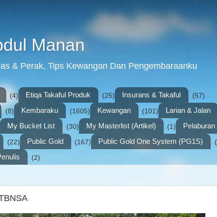
bdul Manan
mas & Perak, Tips Kewangan Dan Pengembaraanku
Etiqa Takaful Produk
Insurans & Takaful
(4)
(25)
(57)
Kembaraku
Kewangan
Larian & Jalan
(8)
(1605)
(101)
My Bucket List
My Masterlist (Artikel)
Pelabura
(30)
(1)
Public Gold
Public Gold One System (PG1S)
(22)
(167)
enulis
(2)
@ TBNSA