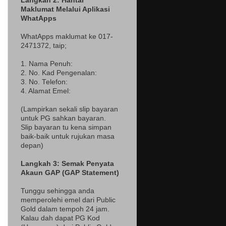
Langkah 2: Hantar
Maklumat Melalui Aplikasi
WhatApps
WhatApps maklumat ke 017-
2471372
, taip;
1. Nama Penuh:
2. No. Kad Pengenalan:
3. No. Telefon:
4. Alamat Emel:
(Lampir
kan sekali slip bayaran
untuk PG sahkan bayaran.
Slip bayaran tu kena simpan
baik-baik untuk rujukan masa
depan)
Langkah 3: Semak Penyata
Akaun GAP (GAP Statement)
Tunggu sehingga anda
memperolehi emel dari Public
Gold dalam tempoh 24 jam.
Kalau dah dapat PG Kod