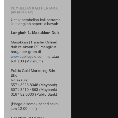
PEMBELIAN KALI PERTAMA
(AKAUN GAP)
Untuk pembelian kali pertama,
ikut langkah seperti dibawah:
Langkah 1: Masukkan Duit
Masukkan (Transfer Online)
duit ke akaun PG mengikut
harga per gram di
www.publicgold.com.my
atau
RM 100 (Minimum)
Public Gold Marketing Sdn.
Bhd.
No akaun:
5571 3923 8048 (Maybank)
5071 3410 4563 (Maybank)
3167 52 0833 (Public Bank)
(Harga disemak sehari sekali
jam 12.00 mlm)