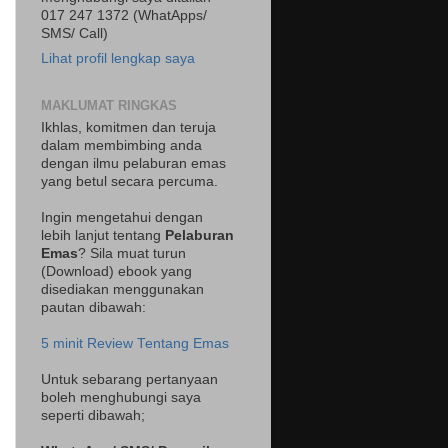
017 247 1372 (WhatApps/
SMS/ Call)
Lihat profil lengkap saya
MAKLUMAT RINGKAS
Ikhlas, komitmen dan teruja
dalam membimbing anda
dengan ilmu pelaburan emas
yang betul secara percuma.
Ingin mengetahui dengan
lebih lanjut tentang
Pelaburan
Emas
? Sila muat turun
(Download) ebook yang
disediakan menggunakan
pautan dibawah:
5 minit Review Tentang Emas
Untuk sebarang pertanyaan
boleh menghubungi saya
seperti dibawah;