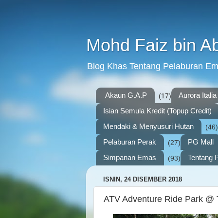
Mohd Faiz bin A
Blog Khas Tentang Pelaburan E
Akaun G.A.P
Aurora Italia
(17)
Isian Semula Kredit (Topup Credit)
Mendaki & Menyusuri Hutan
(46)
Pelaburan Perak
PG Mall
(27)
Simpanan Emas
Tentang P
(93)
ISNIN, 24 DISEMBER 2018
ATV Adventure Ride Park 