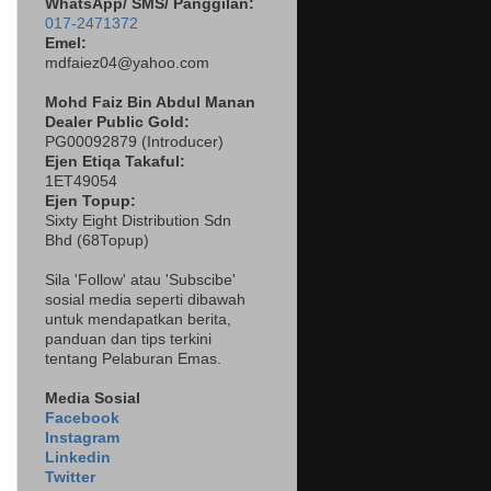
WhatsApp/ SMS/ Panggilan:
017-2471372
Emel:
mdfaiez04@yahoo.com
Mohd Faiz Bin Abdul Manan
Dealer
Public Gold:
PG00092879 (
Introducer)
Ejen Etiqa Takaful:
1ET49054
Ejen Topup:
Sixty Eight Distribution Sdn
Bhd (68Topup)
Sila 'Follow' atau 'Subscibe'
sosial media seperti dibawah
untuk mendapatkan berita,
panduan dan tips terkini
tentang Pelaburan Emas.
Media Sosial
Facebook
Instagram
Linkedin
Twitter