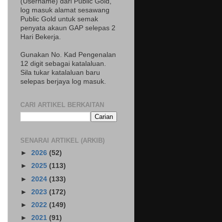
(Username) dari Public Gold,
log masuk alamat sesawang
Public Gold untuk semak
penyata akaun GAP selepas 2
Hari Bekerja.
Gunakan No. Kad Pengenalan
12 digit sebagai katalaluan.
Sila tukar katalaluan baru
selepas berjaya log masuk.
CARI ARTIKEL BERKAITAN
SENARAI ARTIKEL (ARKIB)
►
2026
(52)
►
2025
(113)
►
2024
(133)
►
2023
(172)
►
2022
(149)
►
2021
(91)