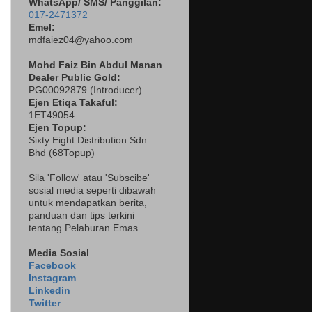
WhatsApp/ SMS/ Panggilan:
017-2471372
Emel:
mdfaiez04@yahoo.com
Mohd Faiz Bin Abdul Manan
Dealer
Public Gold:
PG00092879 (
Introducer)
Ejen Etiqa Takaful:
1ET49054
Ejen Topup:
Sixty Eight Distribution Sdn
Bhd (68Topup)
Sila 'Follow' atau 'Subscibe'
sosial media seperti dibawah
untuk mendapatkan berita,
panduan dan tips terkini
tentang Pelaburan Emas.
Media Sosial
Facebook
Instagram
Linkedin
Twitter