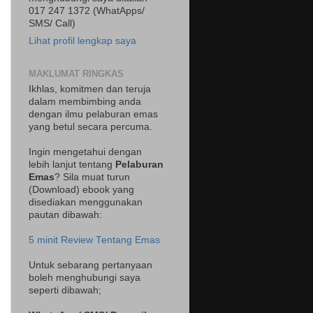
017 247 1372 (WhatApps/
SMS/ Call)
Lihat profil lengkap saya
MAKLUMAT RINGKAS
Ikhlas, komitmen dan teruja
dalam membimbing anda
dengan ilmu pelaburan emas
yang betul secara percuma.
Ingin mengetahui dengan
lebih lanjut tentang
Pelaburan
Emas
? Sila muat turun
(Download) ebook yang
disediakan menggunakan
pautan dibawah:
5 minit Review Tentang Emas
Untuk sebarang pertanyaan
boleh menghubungi saya
seperti dibawah;