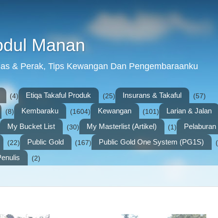
bdul Manan
mas & Perak, Tips Kewangan Dan Pengembaraanku
Etiqa Takaful Produk
Insurans & Takaful
(4)
(25)
(57)
Kembaraku
Kewangan
Larian & Jalan
(8)
(1604)
(101)
My Bucket List
My Masterlist (Artikel)
Pelabura
(30)
(1)
Public Gold
Public Gold One System (PG1S)
(22)
(167)
enulis
(2)