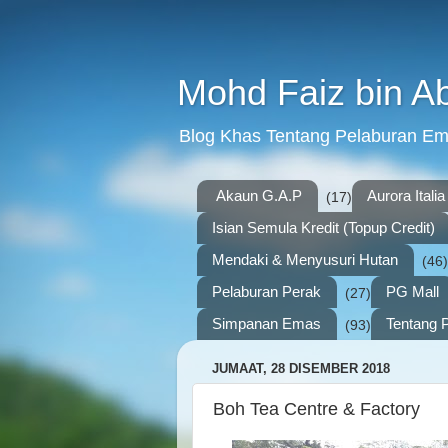
Mohd Faiz bin A
Blog Khas Tentang Pelaburan E
Akaun G.A.P
Aurora Italia
(17)
Isian Semula Kredit (Topup Credit)
Mendaki & Menyusuri Hutan
(46)
Pelaburan Perak
PG Mall
(27)
Simpanan Emas
Tentang P
(93)
JUMAAT, 28 DISEMBER 2018
Boh Tea Centre & Factory