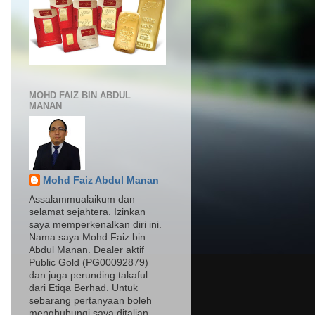
MOHD FAIZ BIN ABDUL
MANAN
Mohd Faiz Abdul Manan
Assalammualaikum dan
selamat sejahtera. Izinkan
saya memperkenalkan diri ini.
Nama saya Mohd Faiz bin
Abdul Manan. Dealer aktif
Public Gold (PG00092879)
dan juga perunding takaful
dari Etiqa Berhad. Untuk
sebarang pertanyaan boleh
menghubungi saya ditalian