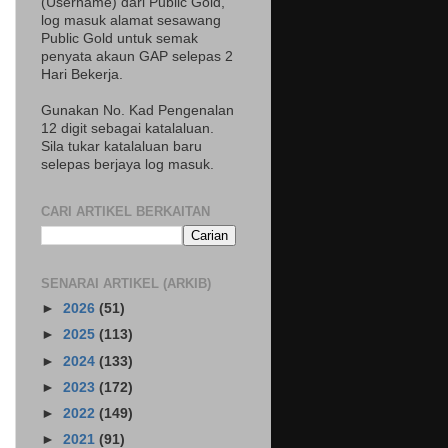
(Username) dari Public Gold,
log masuk alamat sesawang
Public Gold untuk semak
penyata akaun GAP selepas 2
Hari Bekerja.
Gunakan No. Kad Pengenalan
12 digit sebagai katalaluan.
Sila tukar katalaluan baru
selepas berjaya log masuk.
CARI ARTIKEL BERKAITAN
SENARAI ARTIKEL (ARKIB)
►
2026
(51)
►
2025
(113)
►
2024
(133)
►
2023
(172)
►
2022
(149)
►
2021
(91)