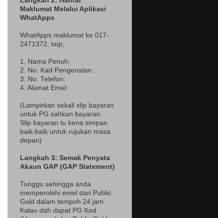
Langkah 2: Hantar
Maklumat Melalui Aplikasi
WhatApps
WhatApps maklumat ke 017-
2471372
, taip;
1. Nama Penuh:
2. No. Kad Pengenalan:
3. No. Telefon:
4. Alamat Emel:
(Lampir
kan sekali slip bayaran
untuk PG sahkan bayaran.
Slip bayaran tu kena simpan
baik-baik untuk rujukan masa
depan)
Langkah 3: Semak Penyata
Akaun GAP (GAP Statement)
Tunggu sehingga anda
memperolehi emel dari Public
Gold dalam tempoh 24 jam.
Kalau dah dapat PG Kod