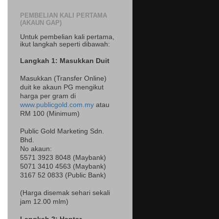
PEMBELIAN KALI PERTAMA
(AKAUN GAP)
Untuk pembelian kali pertama,
ikut langkah seperti dibawah:
Langkah 1: Masukkan Duit
Masukkan (Transfer Online)
duit ke akaun PG mengikut
harga per gram di
www.publicgold.com.my
atau
RM 100 (Minimum)
Public Gold Marketing Sdn.
Bhd.
No akaun:
5571 3923 8048 (Maybank)
5071 3410 4563 (Maybank)
3167 52 0833 (Public Bank)
(Harga disemak sehari sekali
jam 12.00 mlm)