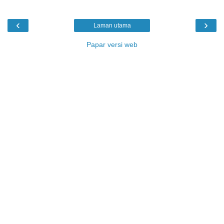
‹
›
Laman utama
Papar versi web