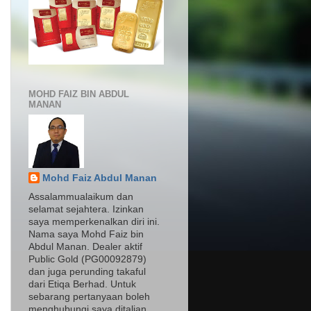
MOHD FAIZ BIN ABDUL
MANAN
Mohd Faiz Abdul Manan
Assalammualaikum dan
selamat sejahtera. Izinkan
saya memperkenalkan diri ini.
Nama saya Mohd Faiz bin
Abdul Manan. Dealer aktif
Public Gold (PG00092879)
dan juga perunding takaful
dari Etiqa Berhad. Untuk
sebarang pertanyaan boleh
menghubungi saya ditalian