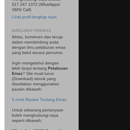
017 247 1372 (WhatApps/
SMS/ Call)
Lihat profil lengkap saya
MAKLUMAT RINGKAS
Ikhlas, komitmen dan teruja
dalam membimbing anda
dengan ilmu pelaburan emas
yang betul secara percuma.
Ingin mengetahui dengan
lebih lanjut tentang
Pelaburan
Emas
? Sila muat turun
(Download) ebook yang
disediakan menggunakan
pautan dibawah:
5 minit Review Tentang Emas
Untuk sebarang pertanyaan
boleh menghubungi saya
seperti dibawah;