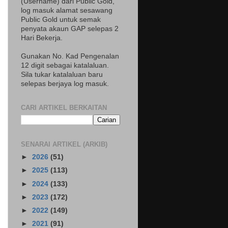
(Username) dari Public Gold,
log masuk alamat sesawang
Public Gold untuk semak
penyata akaun GAP selepas 2
Hari Bekerja.
Gunakan No. Kad Pengenalan
12 digit sebagai katalaluan.
Sila tukar katalaluan baru
selepas berjaya log masuk.
CARI ARTIKEL BERKAITAN
SENARAI ARTIKEL (ARKIB)
►
2026
(51)
►
2025
(113)
►
2024
(133)
►
2023
(172)
►
2022
(149)
►
2021
(91)