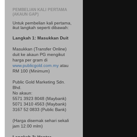
PEMBELIAN KALI PERTAMA
(AKAUN GAP)
Untuk pembelian kali pertama,
ikut langkah seperti dibawah:
Langkah 1: Masukkan Duit
Masukkan (Transfer Online)
duit ke akaun PG mengikut
harga per gram di
www.publicgold.com.my
atau
RM 100 (Minimum)
Public Gold Marketing Sdn.
Bhd.
No akaun:
5571 3923 8048 (Maybank)
5071 3410 4563 (Maybank)
3167 52 0833 (Public Bank)
(Harga disemak sehari sekali
jam 12.00 mlm)