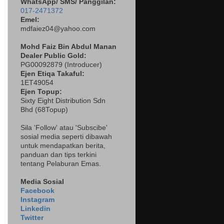
WhatsApp/ SMS/ Panggilan:
017-2471372
Emel:
mdfaiez04@yahoo.com
Mohd Faiz Bin Abdul Manan
Dealer
Public Gold:
PG00092879 (
Introducer)
Ejen Etiqa Takaful:
1ET49054
Ejen Topup:
Sixty Eight Distribution Sdn
Bhd (68Topup)
Sila 'Follow' atau 'Subscibe'
sosial media seperti dibawah
untuk mendapatkan berita,
panduan dan tips terkini
tentang Pelaburan Emas.
Media Sosial
Facebook
Instagram
Linkedin
Twitter