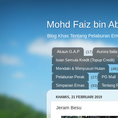
Mohd Faiz bin A
Blog Khas Tentang Pelaburan E
Akaun G.A.P
Aurora Italia
(17)
Isian Semula Kredit (Topup Credit)
Mendaki & Menyusuri Hutan
(46)
Pelaburan Perak
PG Mall
(27)
Simpanan Emas
Tentang P
(93)
KHAMIS, 21 FEBRUARI 2019
Jeram Besu