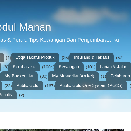
bdul Manan
mas & Perak, Tips Kewangan Dan Pengembaraanku
Etiqa Takaful Produk
Insurans & Takaful
(4)
(25)
(57)
Kembaraku
Kewangan
Larian & Jalan
(8)
(1604)
(101)
My Bucket List
My Masterlist (Artikel)
Pelabura
(30)
(1)
Public Gold
Public Gold One System (PG1S)
(22)
(167)
enulis
(2)