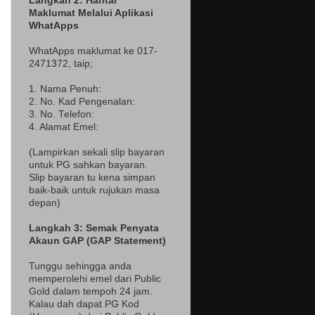
Langkah 2: Hantar
Maklumat Melalui Aplikasi
WhatApps
WhatApps maklumat ke 017-
2471372
, taip;
1. Nama Penuh:
2. No. Kad Pengenalan:
3. No. Telefon:
4. Alamat Emel:
(Lampir
kan sekali slip bayaran
untuk PG sahkan bayaran.
Slip bayaran tu kena simpan
baik-baik untuk rujukan masa
depan)
Langkah 3: Semak Penyata
Akaun GAP (GAP Statement)
Tunggu sehingga anda
memperolehi emel dari Public
Gold dalam tempoh 24 jam.
Kalau dah dapat PG Kod