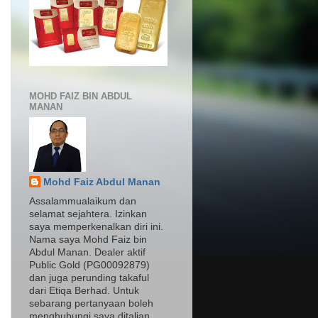
MOHD FAIZ BIN ABDUL
MANAN
Mohd Faiz Abdul Manan
Assalammualaikum dan
selamat sejahtera. Izinkan
saya memperkenalkan diri ini.
Nama saya Mohd Faiz bin
Abdul Manan. Dealer aktif
Public Gold (PG00092879)
dan juga perunding takaful
dari Etiqa Berhad. Untuk
sebarang pertanyaan boleh
menghubungi saya ditalian