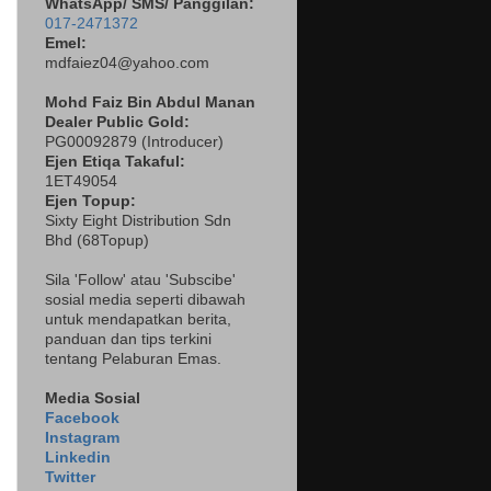
WhatsApp/ SMS/ Panggilan:
017-2471372
Emel:
mdfaiez04@yahoo.com
Mohd Faiz Bin Abdul Manan
Dealer
Public Gold:
PG00092879 (
Introducer)
Ejen Etiqa Takaful:
1ET49054
Ejen Topup:
Sixty Eight Distribution Sdn
Bhd (68Topup)
Sila 'Follow' atau 'Subscibe'
sosial media seperti dibawah
untuk mendapatkan berita,
panduan dan tips terkini
tentang Pelaburan Emas.
Media Sosial
Facebook
Instagram
Linkedin
Twitter