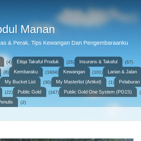
bdul Manan
mas & Perak, Tips Kewangan Dan Pengembaraanku
Etiqa Takaful Produk
Insurans & Takaful
(4)
(25)
(57)
Kembaraku
Kewangan
Larian & Jalan
(8)
(1604)
(101)
My Bucket List
My Masterlist (Artikel)
Pelabura
(30)
(1)
Public Gold
Public Gold One System (PG1S)
(22)
(167)
enulis
(2)