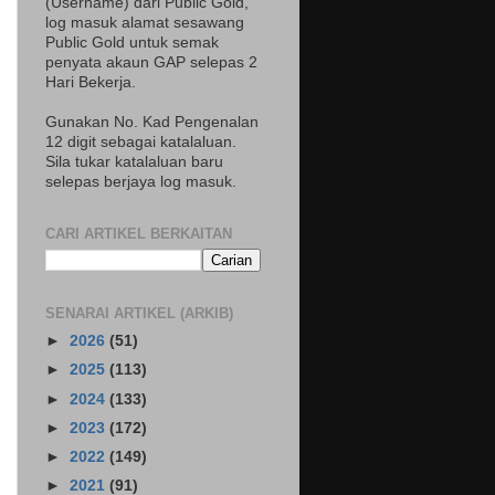
(Username) dari Public Gold,
log masuk alamat sesawang
Public Gold untuk semak
penyata akaun GAP selepas 2
Hari Bekerja.
Gunakan No. Kad Pengenalan
12 digit sebagai katalaluan.
Sila tukar katalaluan baru
selepas berjaya log masuk.
CARI ARTIKEL BERKAITAN
SENARAI ARTIKEL (ARKIB)
►
2026
(51)
►
2025
(113)
►
2024
(133)
►
2023
(172)
►
2022
(149)
►
2021
(91)