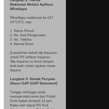
Langkah 2: Hantar
Maklumat Melalui Aplikasi
WhatApps
WhatApps maklumat ke 017-
2471372
, taip;
1. Nama Penuh:
2. No. Kad Pengenalan:
3. No. Telefon:
4. Alamat Emel:
(Lampir
kan sekali slip bayaran
untuk PG sahkan bayaran.
Slip bayaran tu kena simpan
baik-baik untuk rujukan masa
depan)
Langkah 3: Semak Penyata
Akaun GAP (GAP Statement)
Tunggu sehingga anda
memperolehi emel dari Public
Gold dalam tempoh 24 jam.
Kalau dah dapat PG Kod