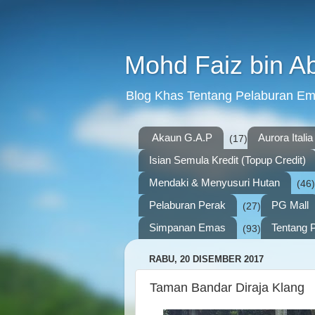
Mohd Faiz bin A
Blog Khas Tentang Pelaburan E
Akaun G.A.P
Aurora Italia
(17)
Isian Semula Kredit (Topup Credit)
Mendaki & Menyusuri Hutan
(46)
Pelaburan Perak
PG Mall
(27)
Simpanan Emas
Tentang P
(93)
RABU, 20 DISEMBER 2017
Taman Bandar Diraja Klang