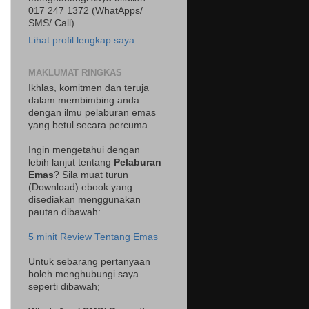
017 247 1372 (WhatApps/
SMS/ Call)
Lihat profil lengkap saya
MAKLUMAT RINGKAS
Ikhlas, komitmen dan teruja
dalam membimbing anda
dengan ilmu pelaburan emas
yang betul secara percuma.
Ingin mengetahui dengan
lebih lanjut tentang
Pelaburan
Emas
? Sila muat turun
(Download) ebook yang
disediakan menggunakan
pautan dibawah:
5 minit Review Tentang Emas
Untuk sebarang pertanyaan
boleh menghubungi saya
seperti dibawah;