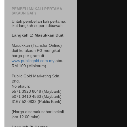
PEMBELIAN KALI PERTAMA
(AKAUN GAP)
Untuk pembelian kali pertama,
ikut langkah seperti dibawah:
Langkah 1: Masukkan Duit
Masukkan (Transfer Online)
duit ke akaun PG mengikut
harga per gram di
www.publicgold.com.my
atau
RM 100 (Minimum)
Public Gold Marketing Sdn.
Bhd.
No akaun:
5571 3923 8048 (Maybank)
5071 3410 4563 (Maybank)
3167 52 0833 (Public Bank)
(Harga disemak sehari sekali
jam 12.00 mlm)