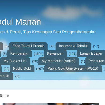
bdul Manan
mas & Perak, Tips Kewangan Dan Pengembaraanku
Etiqa Takaful Produk
Insurans & Takaful
(4)
(25)
(57)
Kembaraku
Kewangan
Larian & Jalan
(8)
(1604)
(101)
My Bucket List
My Masterlist (Artikel)
Pelabura
(30)
(1)
Public Gold
Public Gold One System (PG1S)
(22)
(167)
enulis
(2)
ailor