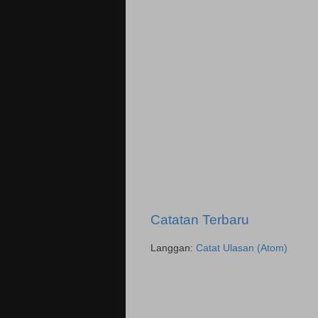
Catatan Terbaru
Langgan:
Catat Ulasan (Atom)