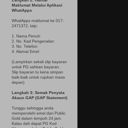
Langkah 2: Hantar
Maklumat Melalui Aplikasi
WhatApps
WhatApps maklumat ke 017-
2471372
, taip;
1. Nama Penuh:
2. No. Kad Pengenalan:
3. No. Telefon:
4. Alamat Emel:
(Lampir
kan sekali slip bayaran
untuk PG sahkan bayaran.
Slip bayaran tu kena simpan
baik-baik untuk rujukan masa
depan)
Langkah 3: Semak Penyata
Akaun GAP (GAP Statement)
Tunggu sehingga anda
memperolehi emel dari Public
Gold dalam tempoh 24 jam.
Kalau dah dapat PG Kod