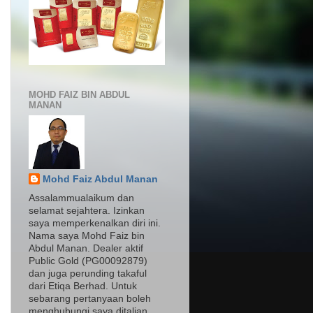
MOHD FAIZ BIN ABDUL
MANAN
Mohd Faiz Abdul Manan
Assalammualaikum dan
selamat sejahtera. Izinkan
saya memperkenalkan diri ini.
Nama saya Mohd Faiz bin
Abdul Manan. Dealer aktif
Public Gold (PG00092879)
dan juga perunding takaful
dari Etiqa Berhad. Untuk
sebarang pertanyaan boleh
menghubungi saya ditalian