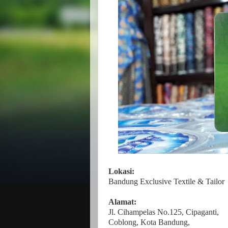
Lokasi:
Bandung Exclusive Textile & Tailor
Alamat:
Jl. Cihampelas No.125, Cipaganti,
Coblong, Kota Bandung,