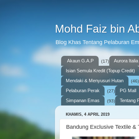
Mohd Faiz bin A
Blog Khas Tentang Pelaburan E
Akaun G.A.P
Aurora Italia
(17)
Isian Semula Kredit (Topup Credit)
Mendaki & Menyusuri Hutan
(46)
Pelaburan Perak
PG Mall
(27)
Simpanan Emas
Tentang P
(93)
KHAMIS, 4 APRIL 2019
Bandung Exclusive Textile & T