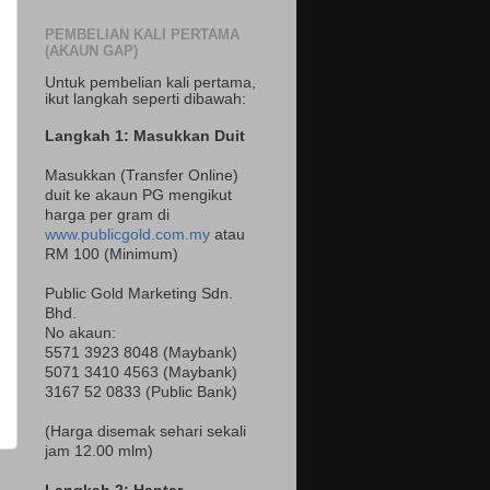
PEMBELIAN KALI PERTAMA
(AKAUN GAP)
Untuk pembelian kali pertama,
ikut langkah seperti dibawah:
Langkah 1: Masukkan Duit
Masukkan (Transfer Online)
duit ke akaun PG mengikut
harga per gram di
www.publicgold.com.my
atau
RM 100 (Minimum)
Public Gold Marketing Sdn.
Bhd.
No akaun:
5571 3923 8048 (Maybank)
5071 3410 4563 (Maybank)
3167 52 0833 (Public Bank)
(Harga disemak sehari sekali
jam 12.00 mlm)