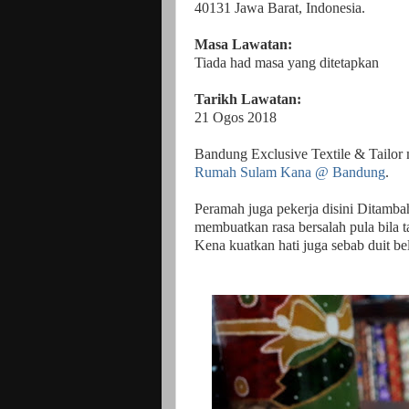
40131 Jawa Barat, Indonesia.
Masa Lawatan:
Tiada had masa yang ditetapkan
Tarikh Lawatan:
21 Ogos 2018
Bandung Exclusive Textile & Tailor m
Rumah Sulam Kana @ Bandung
.
Peramah juga pekerja disini Ditamba
membuatkan rasa bersalah pula bila ta
Kena kuatkan hati juga sebab duit b