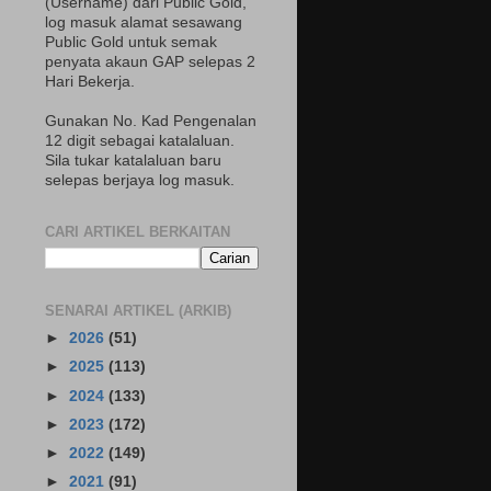
(Username) dari Public Gold,
log masuk alamat sesawang
Public Gold untuk semak
penyata akaun GAP selepas 2
Hari Bekerja.
Gunakan No. Kad Pengenalan
12 digit sebagai katalaluan.
Sila tukar katalaluan baru
selepas berjaya log masuk.
CARI ARTIKEL BERKAITAN
SENARAI ARTIKEL (ARKIB)
►
2026
(51)
►
2025
(113)
►
2024
(133)
►
2023
(172)
►
2022
(149)
►
2021
(91)