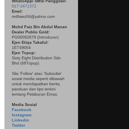
WhatsApp/ SMS/ Panggilan:
017-2471372
Emel:
mdfaiez04@yahoo.com
Mohd Faiz Bin Abdul Manan
Dealer
Public Gold:
PG00092879 (
Introducer)
Ejen Etiqa Takaful:
1ET49054
Ejen Topup:
Sixty Eight Distribution Sdn
Bhd (68Topup)
Sila 'Follow' atau 'Subscibe'
sosial media seperti dibawah
untuk mendapatkan berita,
panduan dan tips terkini
tentang Pelaburan Emas.
Media Sosial
Facebook
Instagram
Linkedin
Twitter