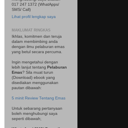
017 247 1372 (WhatApps/
SMS/ Call)
Lihat profil lengkap saya
MAKLUMAT RINGKAS
Ikhlas, komitmen dan teruja
dalam membimbing anda
dengan ilmu pelaburan emas
yang betul secara percuma.
Ingin mengetahui dengan
lebih lanjut tentang
Pelaburan
Emas
? Sila muat turun
(Download) ebook yang
disediakan menggunakan
pautan dibawah:
5 minit Review Tentang Emas
Untuk sebarang pertanyaan
boleh menghubungi saya
seperti dibawah;