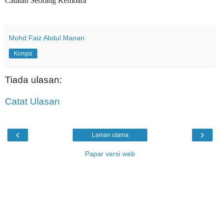
Catatan Seorang Kembara
Mohd Faiz Abdul Manan
Kongsi
Tiada ulasan:
Catat Ulasan
‹
›
Laman utama
Papar versi web