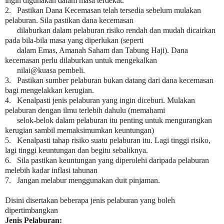
ingin digunakan dalam masa terdekat.
2.
Pastikan Dana Kecemasan telah tersedia sebelum mulakan
pelaburan. Sila pastikan dana kecemasan
ilaburkan dalam pelaburan risiko rendah dan mudah dicairkan
pada bila-bila masa yang diperlukan (seperti
alam Emas, Amanah Saham dan Tabung Haji). Dana
kecemasan perlu dilaburkan untuk mengekalkan
ilai@kuasa pembeli.
3.
Pastikan sumber pelaburan bukan datang dari dana kecemasan
bagi mengelakkan kerugian.
4.
Kenalpasti jenis pelaburan yang ingin diceburi. Mulakan
pelaburan dengan ilmu terlebih dahulu (memahami
elok-belok dalam pelaburan itu penting untuk mengurangkan
kerugian sambil memaksimumkan keuntungan)
5.
Kenalpasti tahap risiko suatu pelaburan itu. Lagi tinggi risiko,
lagi tinggi keuntungan dan begitu sebaliknya.
6.
Sila pastikan keuntungan yang diperolehi daripada pelaburan
melebih kadar inflasi tahunan
7.
Jangan melabur menggunakan duit pinjaman.
Disini disertakan beberapa jenis pelaburan yang boleh
dipertimbangkan
Jenis Pelaburan: