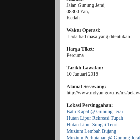
Jalan Gunung Jerai,
08300 Yan,
Kedah
Waktu Operasi:
Tiada had masa yang ditentukan
Harga Tiket:
Percuma
Tarikh Lawatan:
10 Januari 2018
Alamat Sesawang:
http://www.mdyan.gov.my/ms/pelawat
Lokasi Persinggahan:
Batu Kapal @ Gunung Jerai
Hutan Lipur Rekreasi Tupah
Hutan Lipur Sungai Teroi
Muzium Lembah Bujang
Muzium Perhutanan @ Gunung Jera