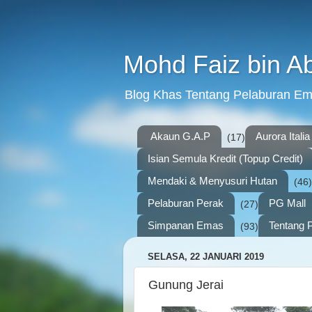
Mohd Faiz bin A
Blog Khas Tentang Pelaburan E
Akaun G.A.P
Aurora Italia
(17)
Isian Semula Kredit (Topup Credit)
Mendaki & Menyusuri Hutan
(46)
Pelaburan Perak
PG Mall
(27)
Simpanan Emas
Tentang P
(93)
SELASA, 22 JANUARI 2019
Gunung Jerai