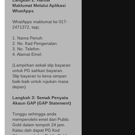
Langkah 2: Hantar
Maklumat Melalui Aplikasi
WhatApps
WhatApps maklumat ke 017-
2471372
, taip;
1. Nama Penuh:
2. No. Kad Pengenalan:
3. No. Telefon:
4. Alamat Emel:
(Lampir
kan sekali slip bayaran
untuk PG sahkan bayaran.
Slip bayaran tu kena simpan
baik-baik untuk rujukan masa
depan)
Langkah 3: Semak Penyata
Akaun GAP (GAP Statement)
Tunggu sehingga anda
memperolehi emel dari Public
Gold dalam tempoh 24 jam.
Kalau dah dapat PG Kod