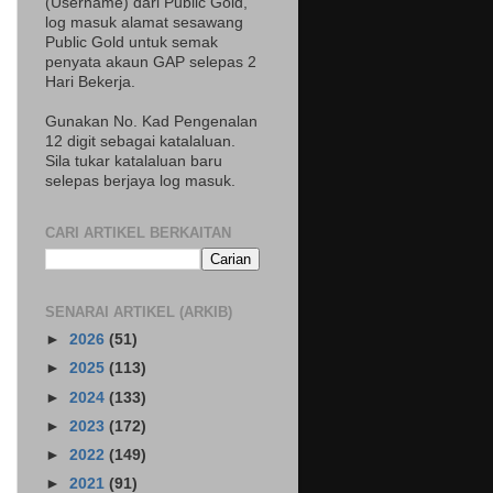
(Username) dari Public Gold,
log masuk alamat sesawang
Public Gold untuk semak
penyata akaun GAP selepas 2
Hari Bekerja.
Gunakan No. Kad Pengenalan
12 digit sebagai katalaluan.
Sila tukar katalaluan baru
selepas berjaya log masuk.
CARI ARTIKEL BERKAITAN
SENARAI ARTIKEL (ARKIB)
►
2026
(51)
►
2025
(113)
►
2024
(133)
►
2023
(172)
►
2022
(149)
►
2021
(91)