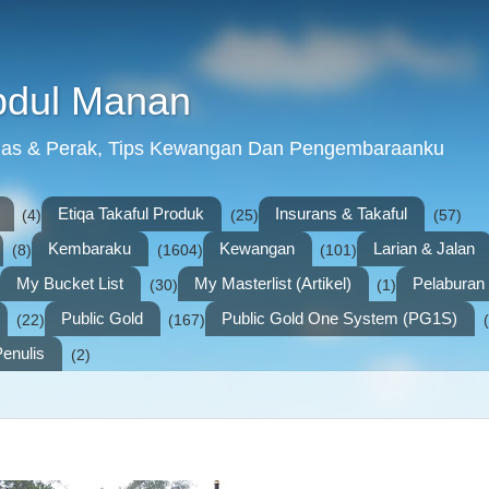
bdul Manan
mas & Perak, Tips Kewangan Dan Pengembaraanku
Etiqa Takaful Produk
Insurans & Takaful
(4)
(25)
(57)
Kembaraku
Kewangan
Larian & Jalan
(8)
(1604)
(101)
My Bucket List
My Masterlist (Artikel)
Pelabura
(30)
(1)
Public Gold
Public Gold One System (PG1S)
(22)
(167)
enulis
(2)