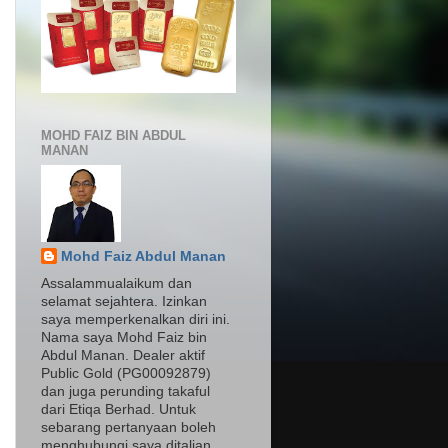
MOHD FAIZ BIN ABDUL
MANAN
Mohd Faiz Abdul Manan
Assalammualaikum dan
selamat sejahtera. Izinkan
saya memperkenalkan diri ini.
Nama saya Mohd Faiz bin
Abdul Manan. Dealer aktif
Public Gold (PG00092879)
dan juga perunding takaful
dari Etiqa Berhad. Untuk
sebarang pertanyaan boleh
menghubungi saya ditalian