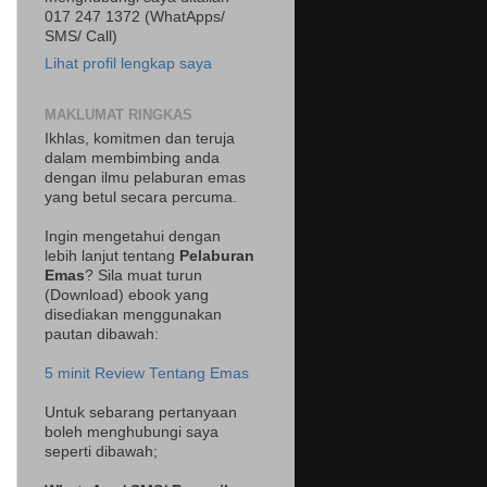
017 247 1372 (WhatApps/
SMS/ Call)
Lihat profil lengkap saya
MAKLUMAT RINGKAS
Ikhlas, komitmen dan teruja
dalam membimbing anda
dengan ilmu pelaburan emas
yang betul secara percuma.
Ingin mengetahui dengan
lebih lanjut tentang
Pelaburan
Emas
? Sila muat turun
(Download) ebook yang
disediakan menggunakan
pautan dibawah:
5 minit Review Tentang Emas
Untuk sebarang pertanyaan
boleh menghubungi saya
seperti dibawah;