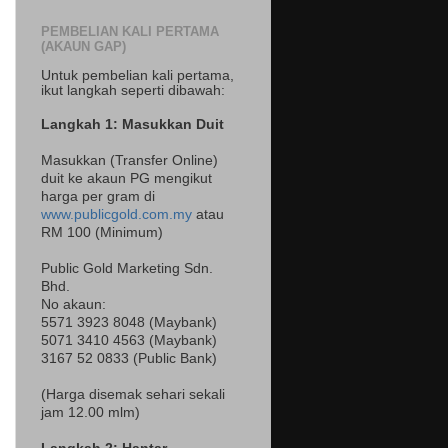
PEMBELIAN KALI PERTAMA
(AKAUN GAP)
Untuk pembelian kali pertama,
ikut langkah seperti dibawah:
Langkah 1: Masukkan Duit
Masukkan (Transfer Online)
duit ke akaun PG mengikut
harga per gram di
www.publicgold.com.my
atau
RM 100 (Minimum)
Public Gold Marketing Sdn.
Bhd.
No akaun:
5571 3923 8048 (Maybank)
5071 3410 4563 (Maybank)
3167 52 0833 (Public Bank)
(Harga disemak sehari sekali
jam 12.00 mlm)