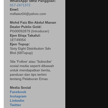
WhatsApp/ SMS/ Panggilan:
017-2471372
Emel:
mdfaiez04@yahoo.com
Mohd Faiz Bin Abdul Manan
Dealer
Public Gold:
PG00092879 (
Introducer)
Ejen Etiqa Takaful:
1ET49054
Ejen Topup:
Sixty Eight Distribution Sdn
Bhd (68Topup)
Sila 'Follow' atau 'Subscibe'
sosial media seperti dibawah
untuk mendapatkan berita,
panduan dan tips terkini
tentang Pelaburan Emas.
Media Sosial
Facebook
Instagram
Linkedin
Twitter