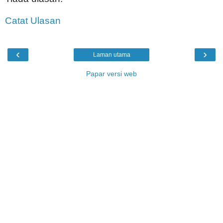
Catat Ulasan
‹
›
Laman utama
Papar versi web