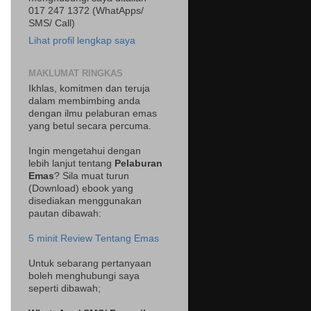
017 247 1372 (WhatApps/
SMS/ Call)
Lihat profil lengkap saya
MAKLUMAT RINGKAS
Ikhlas, komitmen dan teruja
dalam membimbing anda
dengan ilmu pelaburan emas
yang betul secara percuma.
Ingin mengetahui dengan
lebih lanjut tentang
Pelaburan
Emas
? Sila muat turun
(Download) ebook yang
disediakan menggunakan
pautan dibawah:
5 minit Review Tentang Emas
Untuk sebarang pertanyaan
boleh menghubungi saya
seperti dibawah;