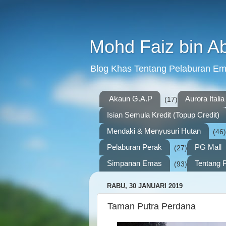
Mohd Faiz bin A
Blog Khas Tentang Pelaburan E
Akaun G.A.P
Aurora Italia
(17)
Isian Semula Kredit (Topup Credit)
Mendaki & Menyusuri Hutan
(46)
Pelaburan Perak
PG Mall
(27)
Simpanan Emas
Tentang P
(93)
RABU, 30 JANUARI 2019
Taman Putra Perdana