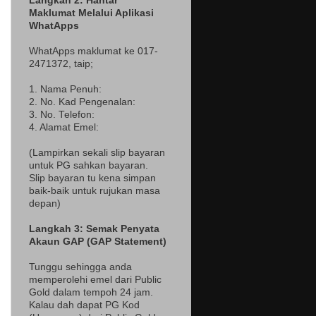
Langkah 2: Hantar
Maklumat Melalui Aplikasi
WhatApps
WhatApps maklumat ke 017-
2471372
, taip;
1. Nama Penuh:
2. No. Kad Pengenalan:
3. No. Telefon:
4. Alamat Emel:
(Lampir
kan sekali slip bayaran
untuk PG sahkan bayaran.
Slip bayaran tu kena simpan
baik-baik untuk rujukan masa
depan)
Langkah 3: Semak Penyata
Akaun GAP (GAP Statement)
Tunggu sehingga anda
memperolehi emel dari Public
Gold dalam tempoh 24 jam.
Kalau dah dapat PG Kod