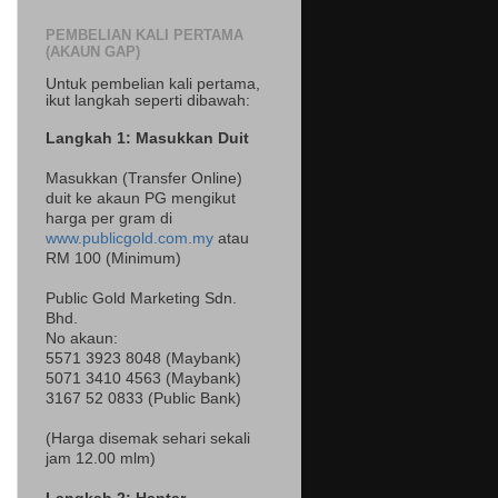
PEMBELIAN KALI PERTAMA
(AKAUN GAP)
Untuk pembelian kali pertama,
ikut langkah seperti dibawah:
Langkah 1: Masukkan Duit
Masukkan (Transfer Online)
duit ke akaun PG mengikut
harga per gram di
www.publicgold.com.my
atau
RM 100 (Minimum)
Public Gold Marketing Sdn.
Bhd.
No akaun:
5571 3923 8048 (Maybank)
5071 3410 4563 (Maybank)
3167 52 0833 (Public Bank)
(Harga disemak sehari sekali
jam 12.00 mlm)