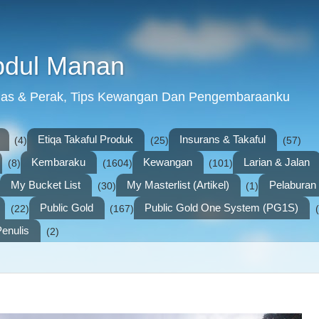
bdul Manan
mas & Perak, Tips Kewangan Dan Pengembaraanku
Etiqa Takaful Produk
Insurans & Takaful
(4)
(25)
(57)
Kembaraku
Kewangan
Larian & Jalan
(8)
(1604)
(101)
My Bucket List
My Masterlist (Artikel)
Pelabura
(30)
(1)
Public Gold
Public Gold One System (PG1S)
(22)
(167)
enulis
(2)