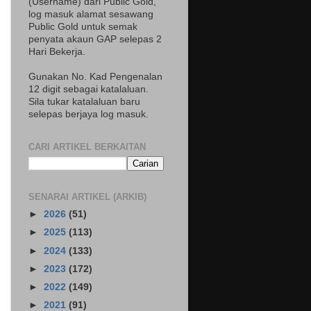
(Username) dari Public Gold,
log masuk alamat sesawang
Public Gold untuk semak
penyata akaun GAP selepas 2
Hari Bekerja.
Gunakan No. Kad Pengenalan
12 digit sebagai katalaluan.
Sila tukar katalaluan baru
selepas berjaya log masuk.
CARI ARTIKEL BERKAITAN
SENARAI ARTIKEL (ARKIB)
►
2026
(51)
►
2025
(113)
►
2024
(133)
►
2023
(172)
►
2022
(149)
►
2021
(91)