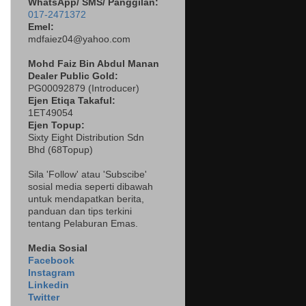
WhatsApp/ SMS/ Panggilan:
017-2471372
Emel:
mdfaiez04@yahoo.com
Mohd Faiz Bin Abdul Manan
Dealer
Public Gold:
PG00092879 (
Introducer)
Ejen Etiqa Takaful:
1ET49054
Ejen Topup:
Sixty Eight Distribution Sdn
Bhd (68Topup)
Sila 'Follow' atau 'Subscibe'
sosial media seperti dibawah
untuk mendapatkan berita,
panduan dan tips terkini
tentang Pelaburan Emas.
Media Sosial
Facebook
Instagram
Linkedin
Twitter