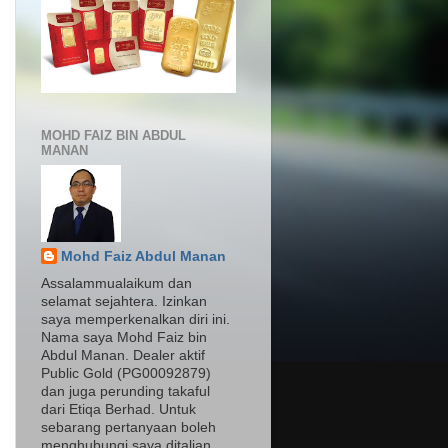
MOHD FAIZ BIN ABDUL
MANAN
Mohd Faiz Abdul Manan
Assalammualaikum dan
selamat sejahtera. Izinkan
saya memperkenalkan diri ini.
Nama saya Mohd Faiz bin
Abdul Manan. Dealer aktif
Public Gold (PG00092879)
dan juga perunding takaful
dari Etiqa Berhad. Untuk
sebarang pertanyaan boleh
menghubungi saya ditalian