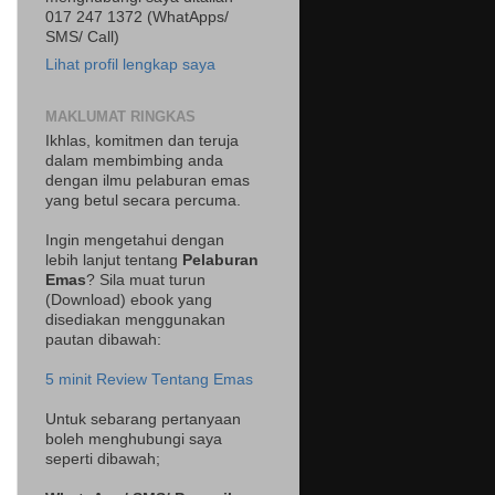
017 247 1372 (WhatApps/
SMS/ Call)
Lihat profil lengkap saya
MAKLUMAT RINGKAS
Ikhlas, komitmen dan teruja
dalam membimbing anda
dengan ilmu pelaburan emas
yang betul secara percuma.
Ingin mengetahui dengan
lebih lanjut tentang
Pelaburan
Emas
? Sila muat turun
(Download) ebook yang
disediakan menggunakan
pautan dibawah:
5 minit Review Tentang Emas
Untuk sebarang pertanyaan
boleh menghubungi saya
seperti dibawah;