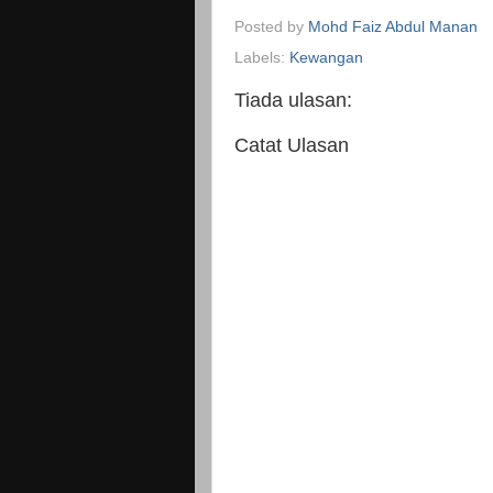
Posted by
Mohd Faiz Abdul Manan
Labels:
Kewangan
Tiada ulasan:
Catat Ulasan