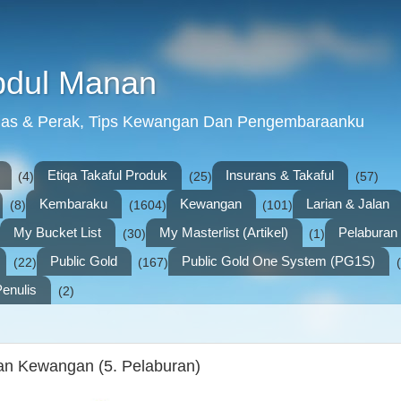
bdul Manan
mas & Perak, Tips Kewangan Dan Pengembaraanku
Etiqa Takaful Produk
Insurans & Takaful
(4)
(25)
(57)
Kembaraku
Kewangan
Larian & Jalan
(8)
(1604)
(101)
My Bucket List
My Masterlist (Artikel)
Pelabura
(30)
(1)
Public Gold
Public Gold One System (PG1S)
(22)
(167)
enulis
(2)
an Kewangan (5. Pelaburan)