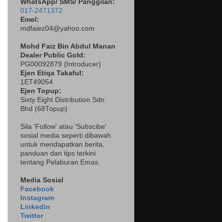
WhatsApp/ SMS/ Panggilan:
017-2471372
Emel:
mdfaiez04@yahoo.com
Mohd Faiz Bin Abdul Manan
Dealer
Public Gold:
PG00092879 (
Introducer)
Ejen Etiqa Takaful:
1ET49054
Ejen Topup:
Sixty Eight Distribution Sdn
Bhd (68Topup)
Sila 'Follow' atau 'Subscibe'
sosial media seperti dibawah
untuk mendapatkan berita,
panduan dan tips terkini
tentang Pelaburan Emas.
Media Sosial
Facebook
Instagram
Linkedin
Twitter