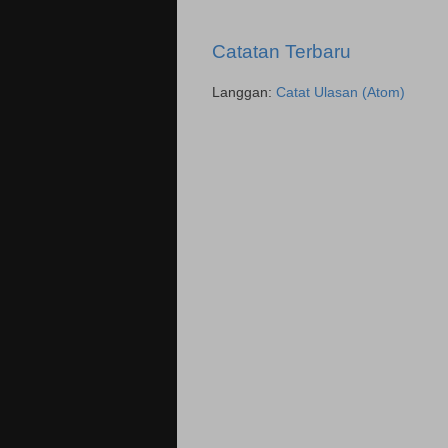
Catatan Terbaru
Langgan:
Catat Ulasan (Atom)