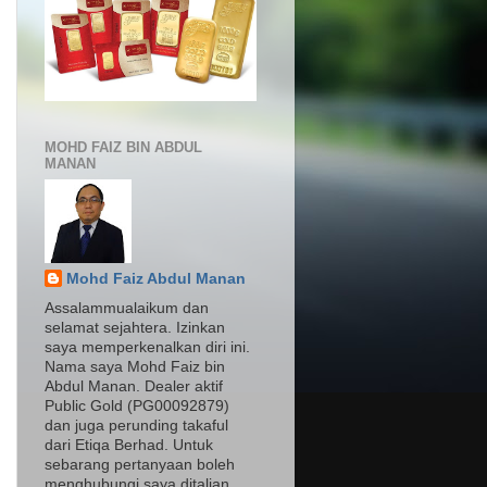
MOHD FAIZ BIN ABDUL
MANAN
Mohd Faiz Abdul Manan
Assalammualaikum dan
selamat sejahtera. Izinkan
saya memperkenalkan diri ini.
Nama saya Mohd Faiz bin
Abdul Manan. Dealer aktif
Public Gold (PG00092879)
dan juga perunding takaful
dari Etiqa Berhad. Untuk
sebarang pertanyaan boleh
menghubungi saya ditalian