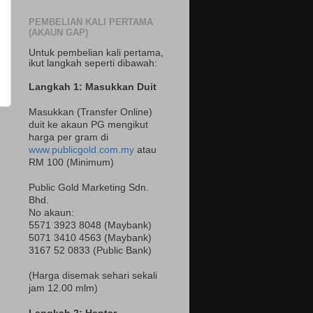
PEMBELIAN KALI PERTAMA
(AKAUN GAP)
Untuk pembelian kali pertama,
ikut langkah seperti dibawah:
Langkah 1: Masukkan Duit
Masukkan (Transfer Online)
duit ke akaun PG mengikut
harga per gram di
www.publicgold.com.my
atau
RM 100 (Minimum)
Public Gold Marketing Sdn.
Bhd.
No akaun:
5571 3923 8048 (Maybank)
5071 3410 4563 (Maybank)
3167 52 0833 (Public Bank)
(Harga disemak sehari sekali
jam 12.00 mlm)