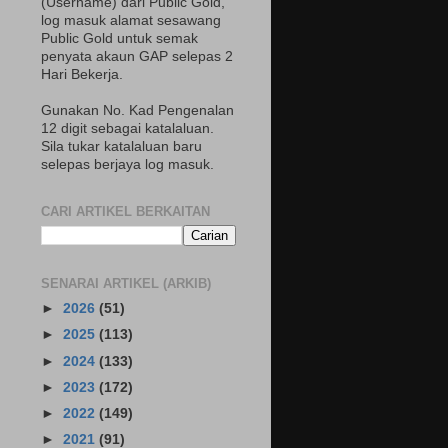
(Username) dari Public Gold,
log masuk alamat sesawang
Public Gold untuk semak
penyata akaun GAP selepas 2
Hari Bekerja.
Gunakan No. Kad Pengenalan
12 digit sebagai katalaluan.
Sila tukar katalaluan baru
selepas berjaya log masuk.
CARI ARTIKEL BERKAITAN
SENARAI ARTIKEL (ARKIB)
►
2026
(51)
►
2025
(113)
►
2024
(133)
►
2023
(172)
►
2022
(149)
►
2021
(91)