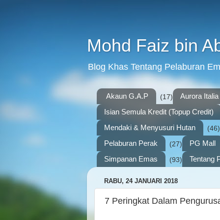
Mohd Faiz bin A
Blog Khas Tentang Pelaburan E
Akaun G.A.P
Aurora Italia
(17)
Isian Semula Kredit (Topup Credit)
Mendaki & Menyusuri Hutan
(46)
Pelaburan Perak
PG Mall
(27)
Simpanan Emas
Tentang P
(93)
RABU, 24 JANUARI 2018
7 Peringkat Dalam Pengurus