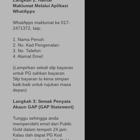
Langkah 2: Hantar
Maklumat Melalui Aplikasi
WhatApps
WhatApps maklumat ke 017-
2471372
, taip;
1. Nama Penuh:
2. No. Kad Pengenalan:
3. No. Telefon:
4. Alamat Emel:
(Lampir
kan sekali slip bayaran
untuk PG sahkan bayaran.
Slip bayaran tu kena simpan
baik-baik untuk rujukan masa
depan)
Langkah 3: Semak Penyata
Akaun GAP (GAP Statement)
Tunggu sehingga anda
memperolehi emel dari Public
Gold dalam tempoh 24 jam.
Kalau dah dapat PG Kod