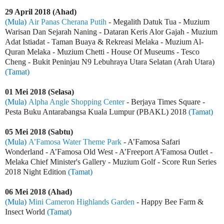
29 April 2018 (Ahad)
(Mula)
Air Panas Cherana Putih
- Megalith Datuk Tua - Muzium
Warisan Dan Sejarah Naning - Dataran Keris Alor Gajah - Muzium
Adat Istiadat - Taman Buaya & Rekreasi Melaka - Muzium Al-
Quran Melaka - Muzium Chetti - House Of Museums - Tesco
Cheng - Bukit Peninjau N9 Lebuhraya Utara Selatan (Arah Utara)
(Tamat)
01 Mei 2018 (Selasa)
(Mula)
Alpha Angle Shopping Center
- Berjaya Times Square -
Pesta Buku Antarabangsa Kuala Lumpur (PBAKL) 2018
(Tamat)
05 Mei 2018 (Sabtu)
(Mula)
A’Famosa Water Theme Park
- A’Famosa Safari
Wonderland - A’Famosa Old West - A’Freeport A'Famosa Outlet -
Melaka Chief Minister's Gallery - Muzium Golf - Score Run Series
2018 Night Edition
(Tamat)
06 Mei 2018 (Ahad)
(Mula)
Mini Cameron Highlands Garden
- Happy Bee Farm &
Insect World
(Tamat)