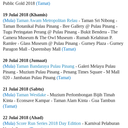
Public Gold 2018
(Tamat)
19 Julai 2018 (Khamis)
(Mula)
Taman Awam Metropolitan Relau
- Taman Sri Nibong -
Taman Botanikal Pulau Pinang - Bee Gallery @ Pulau Pinang -
Tugu Peringatan Perang @ Pulau Pinang - Bukit Bendera - The
Camera Museum & The Owl Museum - Rumah Kelahiran P.
Ramlee - Glass Museum @ Pulau Pinang - Gurney Plaza - Gurney
Paragon Mall - Queensbay Mall
(Tamat)
20 Julai 2018 (Jumaat)
(Mula)
Taman Bandaraya Pulau Pinang
- Galeri Melayu Pulau
Pinang - Muzium Pulau Pinang - Penang Times Square - M Mall
020 - Jambatan Pulau Pinang
(Tamat)
21 Julai 2018 (Sabtu)
(Mula)
Taman Westlake
- Muzium Perlombongan Bijih Timah
Kinta - Econsave Kampar - Taman Alam Kinta - Gua Tambun
(Tamat)
22 Julai 2018 (Ahad)
(Mula)
Score Run Series 2018 Day Edition
- Karnival Pelaburan