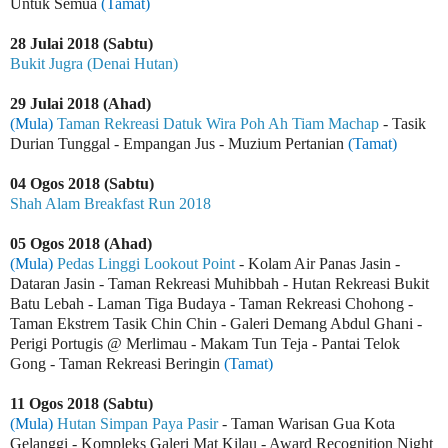
Untuk Semua
(Tamat)
28 Julai 2018 (Sabtu)
Bukit Jugra (Denai Hutan)
29 Julai 2018 (Ahad)
(Mula)
Taman Rekreasi Datuk Wira Poh Ah Tiam Machap
- Tasik
Durian Tunggal - Empangan Jus - Muzium Pertanian
(Tamat)
04 Ogos 2018 (Sabtu)
Shah Alam Breakfast Run 2018
05 Ogos 2018 (Ahad)
(Mula)
Pedas Linggi Lookout Point
- Kolam Air Panas Jasin -
Dataran Jasin - Taman Rekreasi Muhibbah - Hutan Rekreasi Bukit
Batu Lebah - Laman Tiga Budaya - Taman Rekreasi Chohong -
Taman Ekstrem Tasik Chin Chin - Galeri Demang Abdul Ghani -
Perigi Portugis @ Merlimau - Makam Tun Teja - Pantai Telok
Gong - Taman Rekreasi Beringin
(Tamat)
11 Ogos 2018 (Sabtu)
(Mula)
Hutan Simpan Paya Pasir
- Taman Warisan Gua Kota
Gelanggi - Kompleks Galeri Mat Kilau - Award Recognition Night