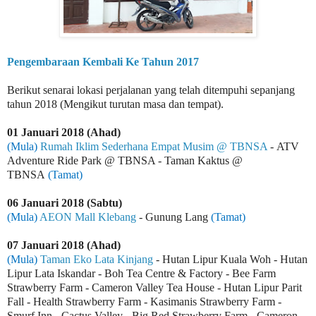
Pengembaraan Kembali Ke Tahun 2017
Berikut senarai lokasi perjalanan yang telah ditempuhi sepanjang
tahun 2018 (Mengikut turutan masa dan tempat).
01 Januari 2018 (Ahad)
(Mula)
Rumah Iklim Sederhana Empat Musim @ TBNSA
-
ATV
Adventure Ride Park @ TBNSA - Taman Kaktus @
TBNSA
(Tamat)
06 Januari 2018 (Sabtu)
(Mula)
AEON Mall Klebang
- Gunung Lang
(Tamat)
07 Januari 2018 (Ahad)
(Mula)
Taman Eko
Lata Kinjang
- Hutan Lipur Kuala Woh -
Hutan
Lipur Lata Iskandar
- Boh Tea Centre & Factory - Bee Farm
Strawberry Farm - Cameron Valley Tea House - Hutan Lipur Parit
Fall - Health Strawberry Farm - Kasimanis Strawberry Farm -
Smurf Inn - Cactus Valley - Big Red Strawberry Farm - Cameron