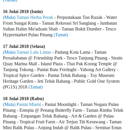
16 Julai 2018 (Isnin)
(Mula)
Taman Herba Perak
- Perpustakaan Tun Razak - Water
Front Sungai Kinta - Taman Rekreasi Sri Sanglang - Jambatan
Sultan Halim Mu'adzam Shah - Taman Bukit Dumber - Tesco
Hypermarket Pulau Pinang
(Tamat)
17 Julai 2018 (Selasa)
(Mula)
Taman Lalu Lintas
- Padang Kota Lama - Taman
Persahabatan @ Friendship Park - Tesco Tanjung Pinang - Straits
Quay Marina Mall - Island Plaza - Thai Pak Koong Temple @
Tanjung Tokong - Pantai Batu Ferringhi - Yahong Art Gallery -
Tropical Spice Garden - Pantai Teluk Bahang - Toy Museum
Heritage Garden - Jeti Teluk Bahang -
Public Gold One System
(PG1S) 2018
(Tamat)
18 Julai 2018 (Rabu)
(Mula)
Pantai Miami
- Pantai Moonlight - Taman Negara Pulau
Pinang - Entopia @ Penang Butterfly Farm - Taman Rimba Teluk
Bahang - Empangan Teluk Bahang - Art & Garden @ Pulau
Pinang - Tropical Fruit Farm - Air Terjun Titi Kerawang - Taman
Mini Balik Pulau - Anjung Indah @ Balik Pulau - Seminar Emas