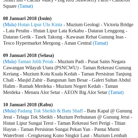
Square
(Tamat)
08 Januari 2018 (Isnin)
(Mula)
Hutan Lipur Ulu Kinta
- Muzium Geologi - Victoria Bridge
- Lata Perahu - Hutan Lipur Lata Kekabu - Dataran Lenggong -
Dataran Gerik -
Tasek Takong - Kawasan Rehat Gunung Inas -
Tesco Hypermarket Mergong - Aman Central
(Tamat)
09 Januari 2018 (Selasa)
(Mula)
Taman Jubli Perak
- Muzium Padi - Pusat Sains Negara
Cawangan Wilayah Utara (PSNCWU) - Taman Rekreasi Gunung
Keriang - Muzium Kota Kuala Kedah - Taman
Persisiran Tanjung
Chali - Masjid Zahir - Bangunan Jam Besar - Galeri Sultan Abdul
Halim - Rumah Merdeka - Muzium Negeri Kedah - Taman
Merdeka - Menara Alor Setar
- AEON Big
Alor Setar
(Tamat)
10 Januari 2018 (Rabu)
(Mula)
Padang Tok Sheikh & Batu Shaff
-
Batu Kapal @ Gunung
Jerai - Telaga Tok Sheikh
- Muzium Perhutanan @ Gunung Jerai -
Hutan Lipur Sungai Teroi - Taman Rekreasi Seri Perigi - Titian
Hayun - Taman Persisiran Sungai Pekan Yan - Pantai Murni
Waterfront - Cengkerang Kuno Singkir Laut - Muzium Lembah