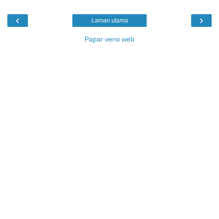
‹
›
Laman utama
Papar versi web