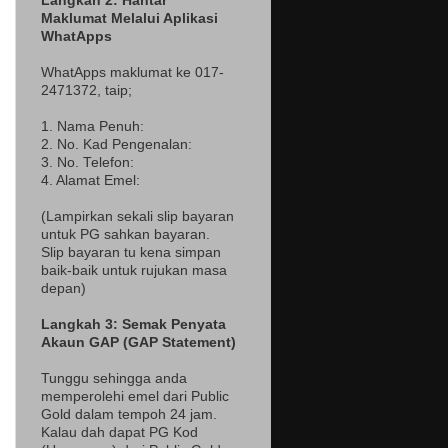
Langkah 2: Hantar
Maklumat Melalui Aplikasi
WhatApps
WhatApps maklumat ke 017-
2471372
, taip;
1. Nama Penuh:
2. No. Kad Pengenalan:
3. No. Telefon:
4. Alamat Emel:
(Lampir
kan sekali slip bayaran
untuk PG sahkan bayaran.
Slip bayaran tu kena simpan
baik-baik untuk rujukan masa
depan)
Langkah 3: Semak Penyata
Akaun GAP (GAP Statement)
Tunggu sehingga anda
memperolehi emel dari Public
Gold dalam tempoh 24 jam.
Kalau dah dapat PG Kod