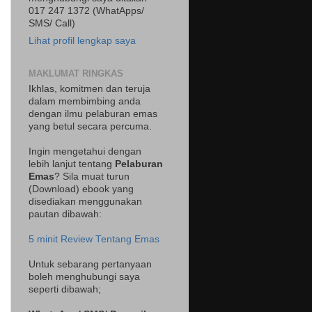
017 247 1372 (WhatApps/
SMS/ Call)
Lihat profil lengkap saya
MAKLUMAT RINGKAS
Ikhlas, komitmen dan teruja
dalam membimbing anda
dengan ilmu pelaburan emas
yang betul secara percuma.
Ingin mengetahui dengan
lebih lanjut tentang
Pelaburan
Emas
? Sila muat turun
(Download) ebook yang
disediakan menggunakan
pautan dibawah:
5 minit Review Tentang Emas
Untuk sebarang pertanyaan
boleh menghubungi saya
seperti dibawah;