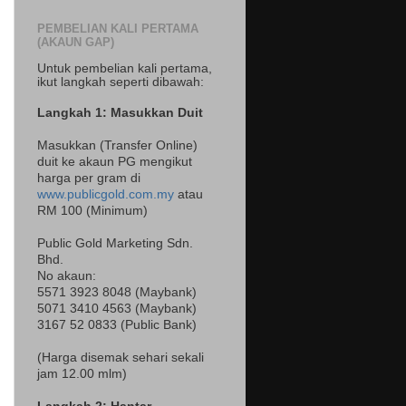
PEMBELIAN KALI PERTAMA
(AKAUN GAP)
Untuk pembelian kali pertama,
ikut langkah seperti dibawah:
Langkah 1: Masukkan Duit
Masukkan (Transfer Online)
duit ke akaun PG mengikut
harga per gram di
www.publicgold.com.my
atau
RM 100 (Minimum)
Public Gold Marketing Sdn.
Bhd.
No akaun:
5571 3923 8048 (Maybank)
5071 3410 4563 (Maybank)
3167 52 0833 (Public Bank)
(Harga disemak sehari sekali
jam 12.00 mlm)