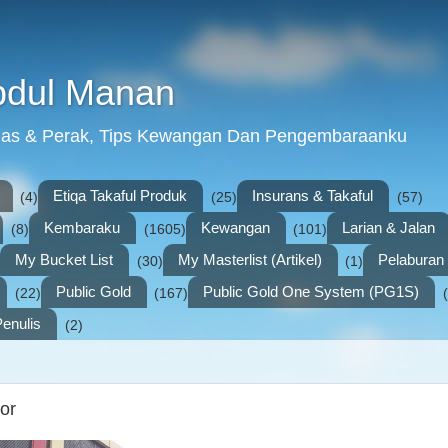
bdul Manan
mas & Perak, Tips Kewangan Dan Pengembaraanku
Etiqa Takaful Produk
Insurans & Takaful
(4)
(25)
(57)
Kembaraku
Kewangan
Larian & Jalan
(8)
(1605)
(101)
My Bucket List
My Masterlist (Artikel)
Pelabura
(30)
(1)
Public Gold
Public Gold One System (PG1S)
(22)
(167)
enulis
(2)
or