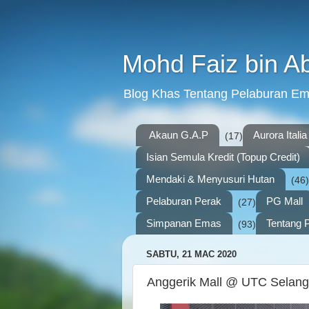
Mohd Faiz bin A
Blog Khas Tentang Pelaburan E
Akaun G.A.P
Aurora Italia
(17)
Isian Semula Kredit (Topup Credit)
Mendaki & Menyusuri Hutan
(46)
Pelaburan Perak
PG Mall
(27)
Simpanan Emas
Tentang P
(93)
SABTU, 21 MAC 2020
Anggerik Mall @ UTC Selang