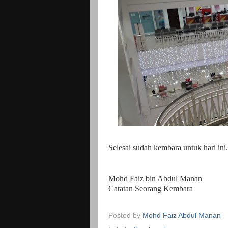
Selesai sudah kembara untuk hari ini.
Mohd Faiz bin Abdul Manan
Catatan Seorang Kembara
Posted by
Mohd Faiz Abdul Manan