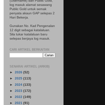
(Username) dari Public Gold,
log masuk alamat sesawang
Public Gold untuk semak
penyata akaun GAP selepas 2
Hari Bekerja.
Gunakan No. Kad Pengenalan
12 digit sebagai katalaluan.
Sila tukar katalaluan baru
selepas berjaya log masuk.
CARI ARTIKEL BERKAITAN
SENARAI ARTIKEL (ARKIB)
►
2026
(52)
►
2025
(113)
►
2024
(133)
►
2023
(172)
►
2022
(149)
►
2021
(91)