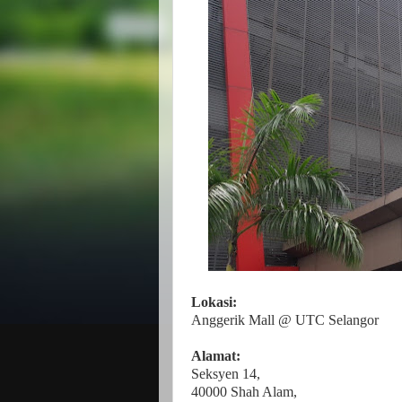
Lokasi:
Anggerik Mall @ UTC Selangor
Alamat:
Seksyen 14,
40000 Shah Alam,