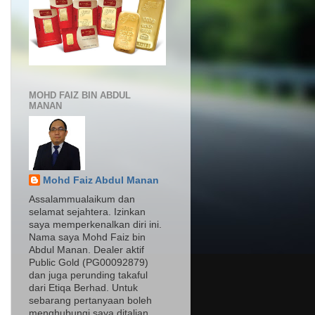
MOHD FAIZ BIN ABDUL
MANAN
Mohd Faiz Abdul Manan
Assalammualaikum dan
selamat sejahtera. Izinkan
saya memperkenalkan diri ini.
Nama saya Mohd Faiz bin
Abdul Manan. Dealer aktif
Public Gold (PG00092879)
dan juga perunding takaful
dari Etiqa Berhad. Untuk
sebarang pertanyaan boleh
menghubungi saya ditalian