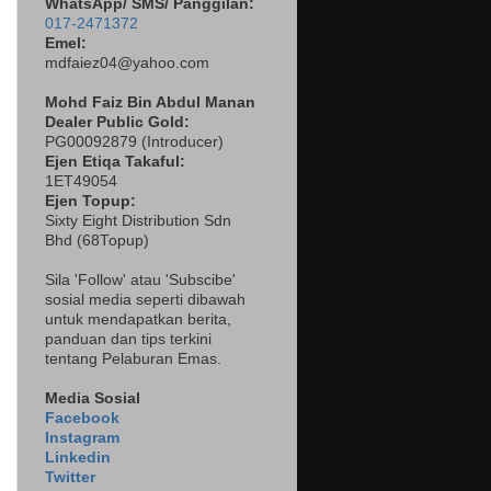
WhatsApp/ SMS/ Panggilan:
017-2471372
Emel:
mdfaiez04@yahoo.com
Mohd Faiz Bin Abdul Manan
Dealer
Public Gold:
PG00092879 (
Introducer)
Ejen Etiqa Takaful:
1ET49054
Ejen Topup:
Sixty Eight Distribution Sdn
Bhd (68Topup)
Sila 'Follow' atau 'Subscibe'
sosial media seperti dibawah
untuk mendapatkan berita,
panduan dan tips terkini
tentang Pelaburan Emas.
Media Sosial
Facebook
Instagram
Linkedin
Twitter