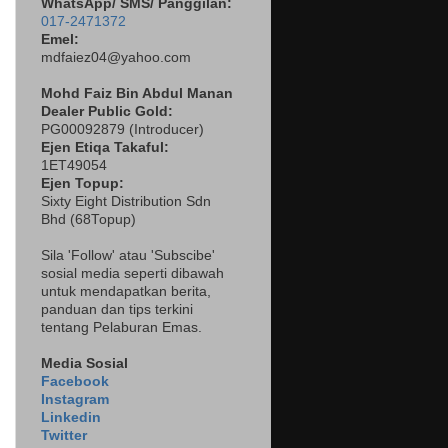
WhatsApp/ SMS/ Panggilan:
017-2471372
Emel:
mdfaiez04@yahoo.com
Mohd Faiz Bin Abdul Manan
Dealer
Public Gold:
PG00092879 (
Introducer)
Ejen Etiqa Takaful:
1ET49054
Ejen Topup:
Sixty Eight Distribution Sdn
Bhd (68Topup)
Sila 'Follow' atau 'Subscibe'
sosial media seperti dibawah
untuk mendapatkan berita,
panduan dan tips terkini
tentang Pelaburan Emas.
Media Sosial
Facebook
Instagram
Linkedin
Twitter