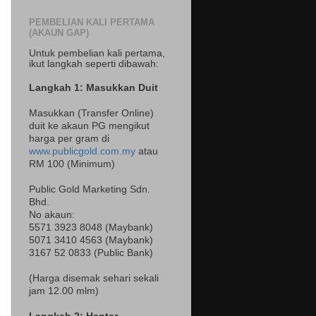
PEMBELIAN KALI PERTAMA
(AKAUN GAP)
Untuk pembelian kali pertama,
ikut langkah seperti dibawah:
Langkah 1: Masukkan Duit
Masukkan (Transfer Online)
duit ke akaun PG mengikut
harga per gram di
www.publicgold.com.my
atau
RM 100 (Minimum)
Public Gold Marketing Sdn.
Bhd.
No akaun:
5571 3923 8048 (Maybank)
5071 3410 4563 (Maybank)
3167 52 0833 (Public Bank)
(Harga disemak sehari sekali
jam 12.00 mlm)