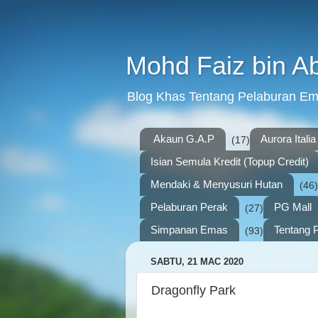
Mohd Faiz bin A
Blog Khas Tentang Pelaburan E
Akaun G.A.P
Aurora Italia
(17)
Isian Semula Kredit (Topup Credit)
Mendaki & Menyusuri Hutan
(46)
Pelaburan Perak
PG Mall
(27)
Simpanan Emas
Tentang P
(93)
SABTU, 21 MAC 2020
Dragonfly Park