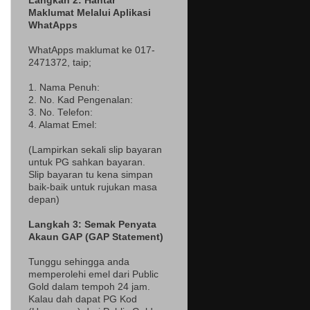
Langkah 2: Hantar
Maklumat Melalui Aplikasi
WhatApps
WhatApps maklumat ke 017-
2471372
, taip;
1. Nama Penuh:
2. No. Kad Pengenalan:
3. No. Telefon:
4. Alamat Emel:
(Lampir
kan sekali slip bayaran
untuk PG sahkan bayaran.
Slip bayaran tu kena simpan
baik-baik untuk rujukan masa
depan)
Langkah 3: Semak Penyata
Akaun GAP (GAP Statement)
Tunggu sehingga anda
memperolehi emel dari Public
Gold dalam tempoh 24 jam.
Kalau dah dapat PG Kod