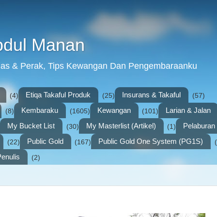
bdul Manan
mas & Perak, Tips Kewangan Dan Pengembaraanku
Etiqa Takaful Produk
Insurans & Takaful
(4)
(25)
(57)
Kembaraku
Kewangan
Larian & Jalan
(8)
(1605)
(101)
My Bucket List
My Masterlist (Artikel)
Pelabura
(30)
(1)
Public Gold
Public Gold One System (PG1S)
(22)
(167)
enulis
(2)