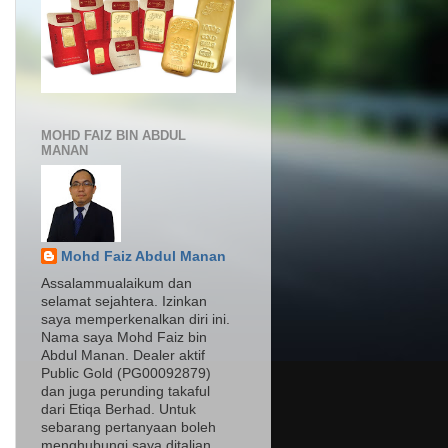
MOHD FAIZ BIN ABDUL
MANAN
Mohd Faiz Abdul Manan
Assalammualaikum dan
selamat sejahtera. Izinkan
saya memperkenalkan diri ini.
Nama saya Mohd Faiz bin
Abdul Manan. Dealer aktif
Public Gold (PG00092879)
dan juga perunding takaful
dari Etiqa Berhad. Untuk
sebarang pertanyaan boleh
menghubungi saya ditalian