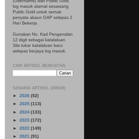
(Username) dari Public Gold,
log masuk alamat sesawang
Public Gold untuk semak
penyata akaun GAP selepas 2
Hari Bekerja.
Gunakan No. Kad Pengenalan
12 digit sebagai katalaluan.
Sila tukar katalaluan baru
selepas berjaya log masuk.
CARI ARTIKEL BERKAITAN
SENARAI ARTIKEL (ARKIB)
►
2026
(52)
►
2025
(113)
►
2024
(133)
►
2023
(172)
►
2022
(149)
►
2021
(91)