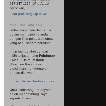
017 247 1372 (WhatApps/
SMS/ Call)
Lihat profil lengkap saya
MAKLUMAT RINGKAS
Ikhlas, komitmen dan teruja
dalam membimbing anda
dengan ilmu pelaburan emas
yang betul secara percuma.
Ingin mengetahui dengan
lebih lanjut tentang
Pelaburan
Emas
? Sila muat turun
(Download) ebook yang
disediakan menggunakan
pautan dibawah:
5 minit Review Tentang Emas
Untuk sebarang pertanyaan
boleh menghubungi saya
seperti dibawah;