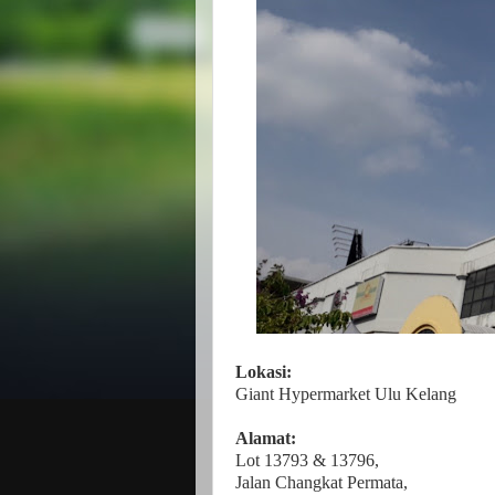
Lokasi:
Giant Hypermarket Ulu Kelang
Alamat:
Lot 13793 & 13796,
Jalan Changkat Permata,