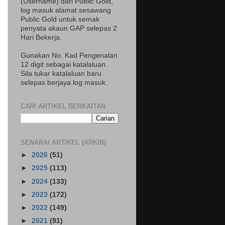
(Username) dari Public Gold,
log masuk alamat sesawang
Public Gold untuk semak
penyata akaun GAP selepas 2
Hari Bekerja.
Gunakan No. Kad Pengenalan
12 digit sebagai katalaluan.
Sila tukar katalaluan baru
selepas berjaya log masuk.
CARI ARTIKEL BERKAITAN
SENARAI ARTIKEL (ARKIB)
►
2026
(51)
►
2025
(113)
►
2024
(133)
►
2023
(172)
►
2022
(149)
►
2021
(91)