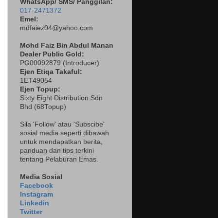
WhatsApp/ SMS/ Panggilan:
017-2471372
Emel:
mdfaiez04@yahoo.com
Mohd Faiz Bin Abdul Manan
Dealer
Public Gold:
PG00092879 (
Introducer)
Ejen Etiqa Takaful:
1ET49054
Ejen Topup:
Sixty Eight Distribution Sdn
Bhd (68Topup)
Sila 'Follow' atau 'Subscibe'
sosial media seperti dibawah
untuk mendapatkan berita,
panduan dan tips terkini
tentang Pelaburan Emas.
Media Sosial
Facebook
Instagram
Linkedin
Twitter