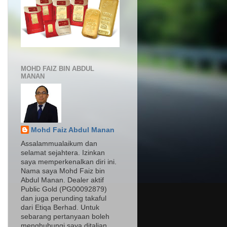
MOHD FAIZ BIN ABDUL
MANAN
Mohd Faiz Abdul Manan
Assalammualaikum dan
selamat sejahtera. Izinkan
saya memperkenalkan diri ini.
Nama saya Mohd Faiz bin
Abdul Manan. Dealer aktif
Public Gold (PG00092879)
dan juga perunding takaful
dari Etiqa Berhad. Untuk
sebarang pertanyaan boleh
menghubungi saya ditalian