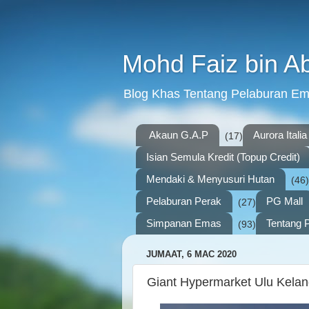
Mohd Faiz bin A
Blog Khas Tentang Pelaburan E
Akaun G.A.P
Aurora Italia
(17)
Isian Semula Kredit (Topup Credit)
Mendaki & Menyusuri Hutan
(46)
Pelaburan Perak
PG Mall
(27)
Simpanan Emas
Tentang P
(93)
JUMAAT, 6 MAC 2020
Giant Hypermarket Ulu Kela