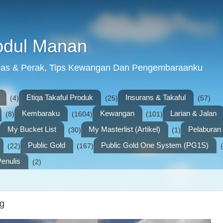
bdul Manan
mas & Perak, Tips Kewangan Dan Pengembaraanku
Etiqa Takaful Produk
Insurans & Takaful
(4)
(25)
(57)
Kembaraku
Kewangan
Larian & Jalan
(8)
(1604)
(101)
My Bucket List
My Masterlist (Artikel)
Pelabura
(30)
(1)
Public Gold
Public Gold One System (PG1S)
(22)
(167)
enulis
(2)
ng