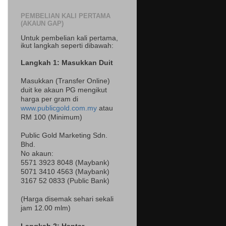
PEMBELIAN KALI PERTAMA
(AKAUN GAP)
Untuk pembelian kali pertama,
ikut langkah seperti dibawah:
Langkah 1: Masukkan Duit
Masukkan (Transfer Online)
duit ke akaun PG mengikut
harga per gram di
www.publicgold.com.my
atau
RM 100 (Minimum)
Public Gold Marketing Sdn.
Bhd.
No akaun:
5571 3923 8048 (Maybank)
5071 3410 4563 (Maybank)
3167 52 0833 (Public Bank)
(Harga disemak sehari sekali
jam 12.00 mlm)