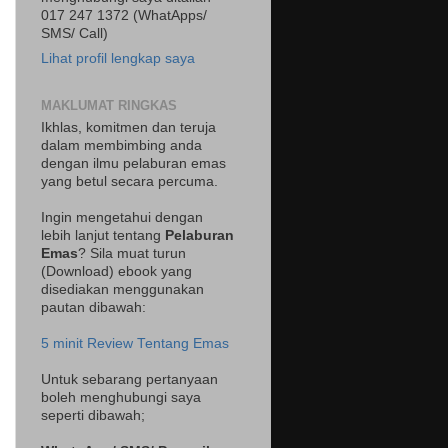
017 247 1372 (WhatApps/
SMS/ Call)
Lihat profil lengkap saya
MAKLUMAT RINGKAS
Ikhlas, komitmen dan teruja
dalam membimbing anda
dengan ilmu pelaburan emas
yang betul secara percuma.
Ingin mengetahui dengan
lebih lanjut tentang
Pelaburan
Emas
? Sila muat turun
(Download) ebook yang
disediakan menggunakan
pautan dibawah:
5 minit Review Tentang Emas
Untuk sebarang pertanyaan
boleh menghubungi saya
seperti dibawah;