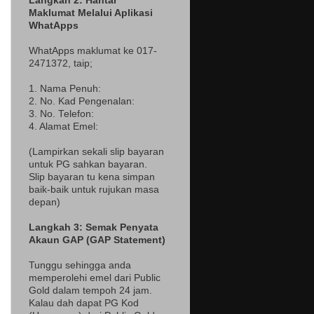
Langkah 2: Hantar
Maklumat Melalui Aplikasi
WhatApps
WhatApps maklumat ke 017-
2471372
, taip;
1. Nama Penuh:
2. No. Kad Pengenalan:
3. No. Telefon:
4. Alamat Emel:
(Lampir
kan sekali slip bayaran
untuk PG sahkan bayaran.
Slip bayaran tu kena simpan
baik-baik untuk rujukan masa
depan)
Langkah 3: Semak Penyata
Akaun GAP (GAP Statement)
Tunggu sehingga anda
memperolehi emel dari Public
Gold dalam tempoh 24 jam.
Kalau dah dapat PG Kod