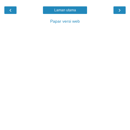
‹
›
Laman utama
Papar versi web