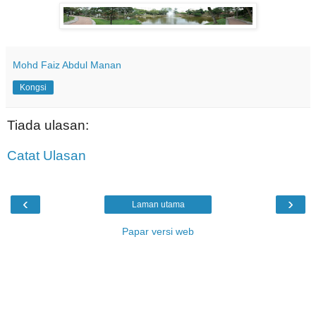
Mohd Faiz Abdul Manan
Kongsi
Tiada ulasan:
Catat Ulasan
‹
›
Laman utama
Papar versi web