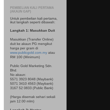
PEMBELIAN KALI PERTAMA
(AKAUN GAP)
Untuk pembelian kali pertama,
ikut langkah seperti dibawah:
Langkah 1: Masukkan Duit
Masukkan (Transfer Online)
duit ke akaun PG mengikut
harga per gram di
www.publicgold.com.my
atau
RM 100 (Minimum)
Public Gold Marketing Sdn.
Bhd.
No akaun:
5571 3923 8048 (Maybank)
5071 3410 4563 (Maybank)
3167 52 0833 (Public Bank)
(Harga disemak sehari sekali
jam 12.00 mlm)