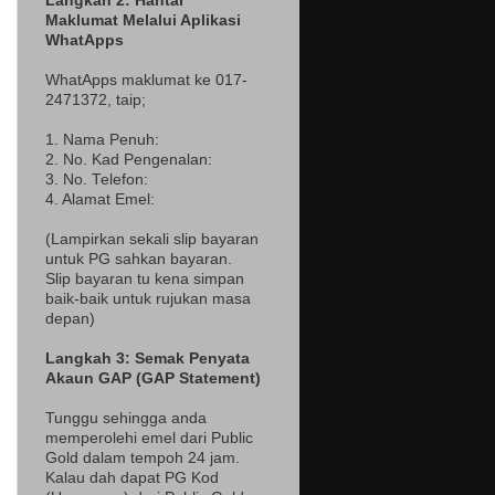
Langkah 2: Hantar
Maklumat Melalui Aplikasi
WhatApps
WhatApps maklumat ke 017-
2471372
, taip;
1. Nama Penuh:
2. No. Kad Pengenalan:
3. No. Telefon:
4. Alamat Emel:
(Lampir
kan sekali slip bayaran
untuk PG sahkan bayaran.
Slip bayaran tu kena simpan
baik-baik untuk rujukan masa
depan)
Langkah 3: Semak Penyata
Akaun GAP (GAP Statement)
Tunggu sehingga anda
memperolehi emel dari Public
Gold dalam tempoh 24 jam.
Kalau dah dapat PG Kod