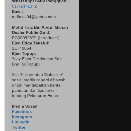
WhatsApp/ SMS/ Panggilan:
017-2471372
Emel:
mdfaiez04@yahoo.com
Mohd Faiz Bin Abdul Manan
Dealer
Public Gold:
PG00092879 (
Introducer)
Ejen Etiqa Takaful:
1ET49054
Ejen Topup:
Sixty Eight Distribution Sdn
Bhd (68Topup)
Sila 'Follow' atau 'Subscibe'
sosial media seperti dibawah
untuk mendapatkan berita,
panduan dan tips terkini
tentang Pelaburan Emas.
Media Sosial
Facebook
Instagram
Linkedin
Twitter