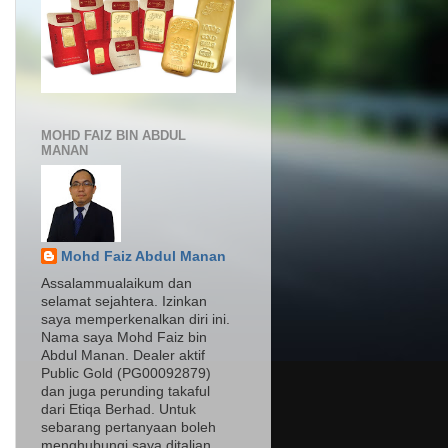
MOHD FAIZ BIN ABDUL
MANAN
Mohd Faiz Abdul Manan
Assalammualaikum dan
selamat sejahtera. Izinkan
saya memperkenalkan diri ini.
Nama saya Mohd Faiz bin
Abdul Manan. Dealer aktif
Public Gold (PG00092879)
dan juga perunding takaful
dari Etiqa Berhad. Untuk
sebarang pertanyaan boleh
menghubungi saya ditalian