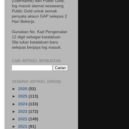
(Username) dari Public Gold,
log masuk alamat sesawang
Public Gold untuk semak
penyata akaun GAP selepas 2
Hari Bekerja.
Gunakan No. Kad Pengenalan
12 digit sebagai katalaluan.
Sila tukar katalaluan baru
selepas berjaya log masuk.
CARI ARTIKEL BERKAITAN
SENARAI ARTIKEL (ARKIB)
►
2026
(52)
►
2025
(113)
►
2024
(133)
►
2023
(172)
►
2022
(149)
►
2021
(91)