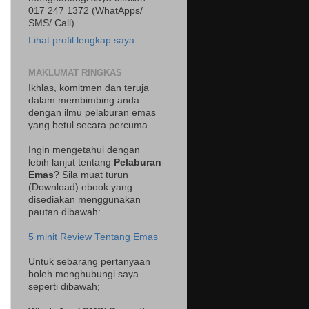
017 247 1372 (WhatApps/
SMS/ Call)
Lihat profil lengkap saya
MAKLUMAT RINGKAS
Ikhlas, komitmen dan teruja
dalam membimbing anda
dengan ilmu pelaburan emas
yang betul secara percuma.
Ingin mengetahui dengan
lebih lanjut tentang
Pelaburan
Emas
? Sila muat turun
(Download) ebook yang
disediakan menggunakan
pautan dibawah:
5 minit Review Tentang Emas
Untuk sebarang pertanyaan
boleh menghubungi saya
seperti dibawah;