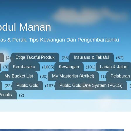
bdul Manan
mas & Perak, Tips Kewangan Dan Pengembaraanku
Etiqa Takaful Produk
Insurans & Takaful
(4)
(25)
(57)
Kembaraku
Kewangan
Larian & Jalan
(8)
(1605)
(101)
My Bucket List
My Masterlist (Artikel)
Pelabura
(30)
(1)
Public Gold
Public Gold One System (PG1S)
(22)
(167)
enulis
(2)