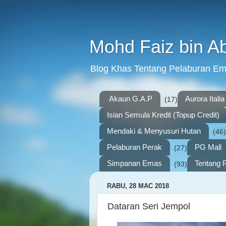
Mohd Faiz bin A
Blog Khas Tentang Pelaburan E
Akaun G.A.P
Aurora Italia
(17)
Isian Semula Kredit (Topup Credit)
Mendaki & Menyusuri Hutan
(46)
Pelaburan Perak
PG Mall
(27)
Simpanan Emas
Tentang P
(93)
RABU, 28 MAC 2018
Dataran Seri Jempol