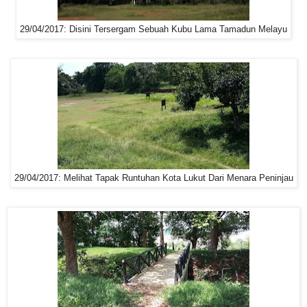
29/04/2017: Disini Tersergam Sebuah Kubu Lama Tamadun Melayu
29/04/2017: Melihat Tapak Runtuhan Kota Lukut Dari Menara Peninjau