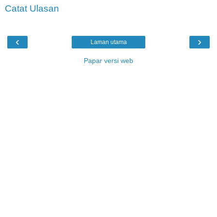
Catat Ulasan
‹
›
Laman utama
Papar versi web