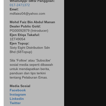
WhatsApp/ SMS/ Panggilan:
017-2471372
Emel:
mdfaiez04@yahoo.com
Mohd Faiz Bin Abdul Manan
Dealer
Public Gold:
PG00092879 (
Introducer)
Ejen Etiqa Takaful:
1ET49054
Ejen Topup:
Sixty Eight Distribution Sdn
Bhd (68Topup)
Sila 'Follow' atau 'Subscibe'
sosial media seperti dibawah
untuk mendapatkan berita,
panduan dan tips terkini
tentang Pelaburan Emas.
Media Sosial
Facebook
Instagram
Linkedin
Twitter