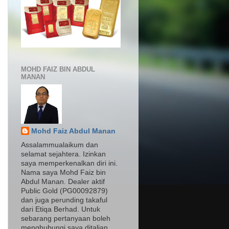
MOHD FAIZ BIN ABDUL
MANAN
Mohd Faiz Abdul Manan
Assalammualaikum dan
selamat sejahtera. Izinkan
saya memperkenalkan diri ini.
Nama saya Mohd Faiz bin
Abdul Manan. Dealer aktif
Public Gold (PG00092879)
dan juga perunding takaful
dari Etiqa Berhad. Untuk
sebarang pertanyaan boleh
menghubungi saya ditalian