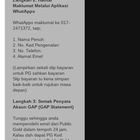
Langkah 2: Hantar
Maklumat Melalui Aplikasi
WhatApps
WhatApps maklumat ke 017-
2471372
, taip;
1. Nama Penuh:
2. No. Kad Pengenalan:
3. No. Telefon:
4. Alamat Emel:
(Lampir
kan sekali slip bayaran
untuk PG sahkan bayaran.
Slip bayaran tu kena simpan
baik-baik untuk rujukan masa
depan)
Langkah 3: Semak Penyata
Akaun GAP (GAP Statement)
Tunggu sehingga anda
memperolehi emel dari Public
Gold dalam tempoh 24 jam.
Kalau dah dapat PG Kod