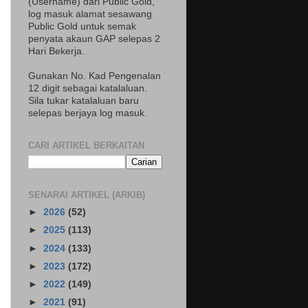
(Username) dari Public Gold,
log masuk alamat sesawang
Public Gold untuk semak
penyata akaun GAP selepas 2
Hari Bekerja.
Gunakan No. Kad Pengenalan
12 digit sebagai katalaluan.
Sila tukar katalaluan baru
selepas berjaya log masuk.
CARI ARTIKEL BERKAITAN
SENARAI ARTIKEL (ARKIB)
►
2026
(52)
►
2025
(113)
►
2024
(133)
►
2023
(172)
►
2022
(149)
►
2021
(91)