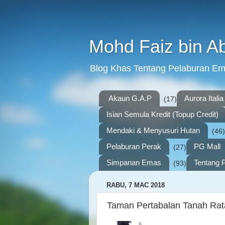
Mohd Faiz bin A
Blog Khas Tentang Pelaburan E
Akaun G.A.P
Aurora Italia
(17)
Isian Semula Kredit (Topup Credit)
Mendaki & Menyusuri Hutan
(46)
Pelaburan Perak
PG Mall
(27)
Simpanan Emas
Tentang P
(93)
RABU, 7 MAC 2018
Taman Pertabalan Tanah Rat