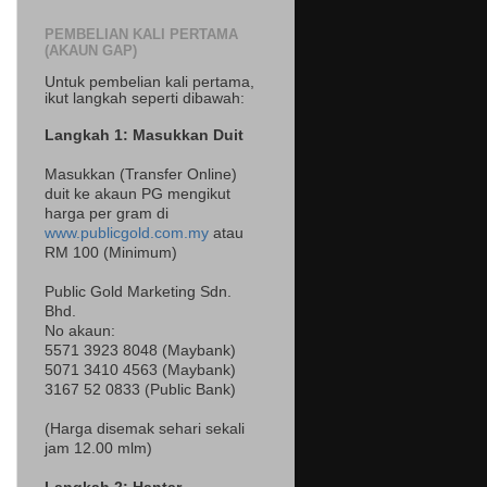
PEMBELIAN KALI PERTAMA
(AKAUN GAP)
Untuk pembelian kali pertama,
ikut langkah seperti dibawah:
Langkah 1: Masukkan Duit
Masukkan (Transfer Online)
duit ke akaun PG mengikut
harga per gram di
www.publicgold.com.my
atau
RM 100 (Minimum)
Public Gold Marketing Sdn.
Bhd.
No akaun:
5571 3923 8048 (Maybank)
5071 3410 4563 (Maybank)
3167 52 0833 (Public Bank)
(Harga disemak sehari sekali
jam 12.00 mlm)