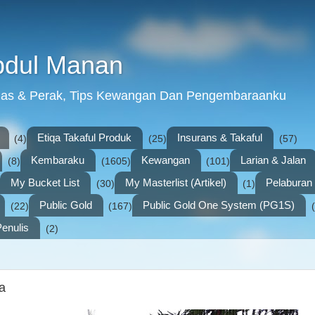
bdul Manan
mas & Perak, Tips Kewangan Dan Pengembaraanku
Etiqa Takaful Produk
Insurans & Takaful
(4)
(25)
(57)
Kembaraku
Kewangan
Larian & Jalan
(8)
(1605)
(101)
My Bucket List
My Masterlist (Artikel)
Pelabura
(30)
(1)
Public Gold
Public Gold One System (PG1S)
(22)
(167)
enulis
(2)
a