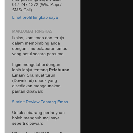
017 247 1372 (WhatApps/
SMS/ Call)
Lihat profil lengkap saya
MAKLUMAT RINGKAS
Ikhlas, komitmen dan teruja
dalam membimbing anda
dengan ilmu pelaburan emas
yang betul secara percuma.
Ingin mengetahui dengan
lebih lanjut tentang
Pelaburan
Emas
? Sila muat turun
(Download) ebook yang
disediakan menggunakan
pautan dibawah:
5 minit Review Tentang Emas
Untuk sebarang pertanyaan
boleh menghubungi saya
seperti dibawah;