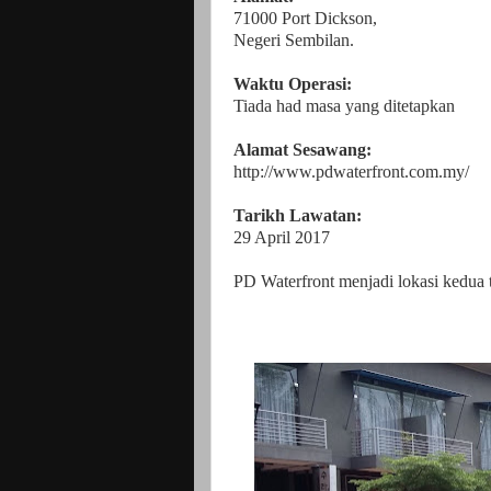
71000 Port Dickson,
Negeri Sembilan.
Waktu Operasi:
Tiada had masa yang ditetapkan
Alamat Sesawang:
http://www.pdwaterfront.com.my/
Tarikh Lawatan:
29 April 2017
PD Waterfront menjadi lokasi kedua t