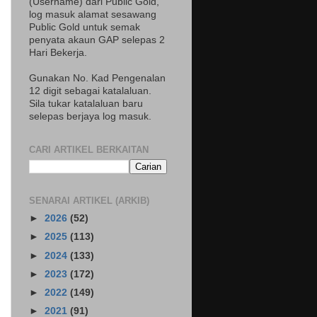
(Username) dari Public Gold,
log masuk alamat sesawang
Public Gold untuk semak
penyata akaun GAP selepas 2
Hari Bekerja.
Gunakan No. Kad Pengenalan
12 digit sebagai katalaluan.
Sila tukar katalaluan baru
selepas berjaya log masuk.
CARI ARTIKEL BERKAITAN
SENARAI ARTIKEL (ARKIB)
►
2026
(52)
►
2025
(113)
►
2024
(133)
►
2023
(172)
►
2022
(149)
►
2021
(91)