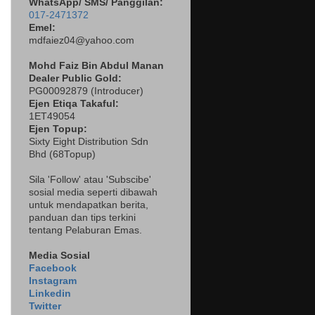
WhatsApp/ SMS/ Panggilan:
017-2471372
Emel:
mdfaiez04@yahoo.com
Mohd Faiz Bin Abdul Manan
Dealer
Public Gold:
PG00092879 (
Introducer)
Ejen Etiqa Takaful:
1ET49054
Ejen Topup:
Sixty Eight Distribution Sdn
Bhd (68Topup)
Sila 'Follow' atau 'Subscibe'
sosial media seperti dibawah
untuk mendapatkan berita,
panduan dan tips terkini
tentang Pelaburan Emas.
Media Sosial
Facebook
Instagram
Linkedin
Twitter