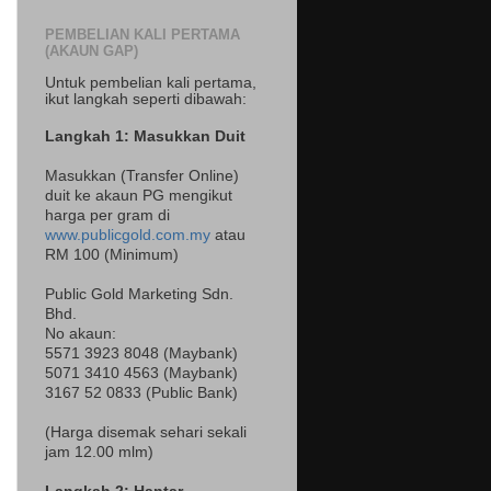
PEMBELIAN KALI PERTAMA
(AKAUN GAP)
Untuk pembelian kali pertama,
ikut langkah seperti dibawah:
Langkah 1: Masukkan Duit
Masukkan (Transfer Online)
duit ke akaun PG mengikut
harga per gram di
www.publicgold.com.my
atau
RM 100 (Minimum)
Public Gold Marketing Sdn.
Bhd.
No akaun:
5571 3923 8048 (Maybank)
5071 3410 4563 (Maybank)
3167 52 0833 (Public Bank)
(Harga disemak sehari sekali
jam 12.00 mlm)