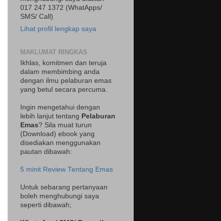
017 247 1372 (WhatApps/
SMS/ Call)
Lihat profil lengkap saya
MAKLUMAT RINGKAS
Ikhlas, komitmen dan teruja
dalam membimbing anda
dengan ilmu pelaburan emas
yang betul secara percuma.
Ingin mengetahui dengan
lebih lanjut tentang
Pelaburan
Emas
? Sila muat turun
(Download) ebook yang
disediakan menggunakan
pautan dibawah:
5 minit Review Tentang Emas
Untuk sebarang pertanyaan
boleh menghubungi saya
seperti dibawah;