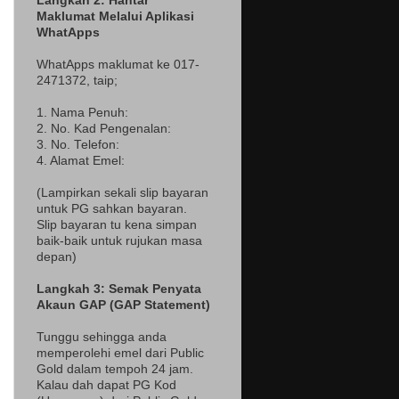
Langkah 2: Hantar
Maklumat Melalui Aplikasi
WhatApps
WhatApps maklumat ke 017-
2471372
, taip;
1. Nama Penuh:
2. No. Kad Pengenalan:
3. No. Telefon:
4. Alamat Emel:
(Lampir
kan sekali slip bayaran
untuk PG sahkan bayaran.
Slip bayaran tu kena simpan
baik-baik untuk rujukan masa
depan)
Langkah 3: Semak Penyata
Akaun GAP (GAP Statement)
Tunggu sehingga anda
memperolehi emel dari Public
Gold dalam tempoh 24 jam.
Kalau dah dapat PG Kod