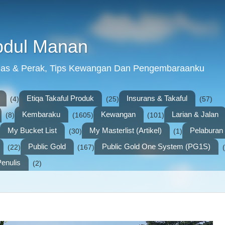
bdul Manan
mas & Perak, Tips Kewangan Dan Pengembaraanku
Etiqa Takaful Produk
Insurans & Takaful
(4)
(25)
(57)
Kembaraku
Kewangan
Larian & Jalan
(8)
(1605)
(101)
My Bucket List
My Masterlist (Artikel)
Pelabura
(30)
(1)
Public Gold
Public Gold One System (PG1S)
(22)
(167)
enulis
(2)