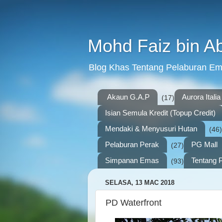
Mohd Faiz bin A
Blog Khas Tentang Pelaburan E
Akaun G.A.P
Aurora Italia
(17)
Isian Semula Kredit (Topup Credit)
Mendaki & Menyusuri Hutan
(46)
Pelaburan Perak
PG Mall
(27)
Simpanan Emas
Tentang P
(93)
SELASA, 13 MAC 2018
PD Waterfront