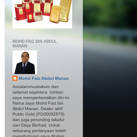
MOHD FAIZ BIN ABDUL
MANAN
Mohd Faiz Abdul Manan
Assalammualaikum dan
selamat sejahtera. Izinkan
saya memperkenalkan diri ini.
Nama saya Mohd Faiz bin
Abdul Manan. Dealer aktif
Public Gold (PG00092879)
dan juga perunding takaful
dari Etiqa Berhad. Untuk
sebarang pertanyaan boleh
menghubungi saya ditalian