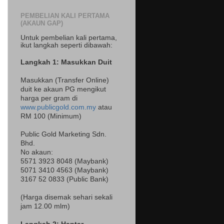
PEMBELIAN KALI PERTAMA
(AKAUN GAP)
Untuk pembelian kali pertama,
ikut langkah seperti dibawah:
Langkah 1: Masukkan Duit
Masukkan (Transfer Online)
duit ke akaun PG mengikut
harga per gram di
www.publicgold.com.my
atau
RM 100 (Minimum)
Public Gold Marketing Sdn.
Bhd.
No akaun:
5571 3923 8048 (Maybank)
5071 3410 4563 (Maybank)
3167 52 0833 (Public Bank)
(Harga disemak sehari sekali
jam 12.00 mlm)