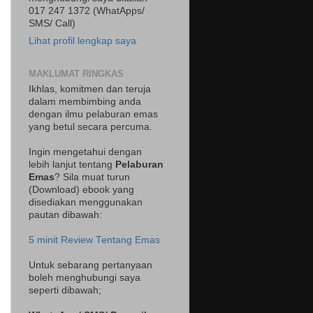
017 247 1372 (WhatApps/
SMS/ Call)
Lihat profil lengkap saya
MAKLUMAT RINGKAS
Ikhlas, komitmen dan teruja
dalam membimbing anda
dengan ilmu pelaburan emas
yang betul secara percuma.
Ingin mengetahui dengan
lebih lanjut tentang
Pelaburan
Emas
? Sila muat turun
(Download) ebook yang
disediakan menggunakan
pautan dibawah:
5 minit Review Tentang Emas
Untuk sebarang pertanyaan
boleh menghubungi saya
seperti dibawah;