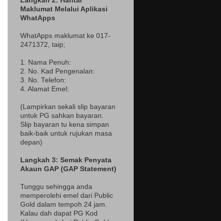
Langkah 2: Hantar
Maklumat Melalui Aplikasi
WhatApps
WhatApps maklumat ke 017-
2471372
, taip;
1. Nama Penuh:
2. No. Kad Pengenalan:
3. No. Telefon:
4. Alamat Emel:
(Lampir
kan sekali slip bayaran
untuk PG sahkan bayaran.
Slip bayaran tu kena simpan
baik-baik untuk rujukan masa
depan)
Langkah 3: Semak Penyata
Akaun GAP (GAP Statement)
Tunggu sehingga anda
memperolehi emel dari Public
Gold dalam tempoh 24 jam.
Kalau dah dapat PG Kod