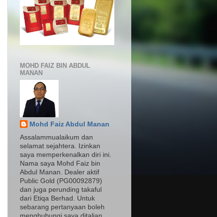
MOHD FAIZ BIN ABDUL
MANAN
Mohd Faiz Abdul Manan
Assalammualaikum dan
selamat sejahtera. Izinkan
saya memperkenalkan diri ini.
Nama saya Mohd Faiz bin
Abdul Manan. Dealer aktif
Public Gold (PG00092879)
dan juga perunding takaful
dari Etiqa Berhad. Untuk
sebarang pertanyaan boleh
menghubungi saya ditalian