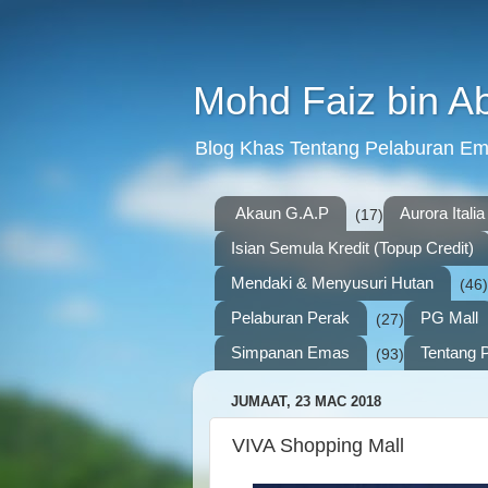
Mohd Faiz bin A
Blog Khas Tentang Pelaburan E
Akaun G.A.P
Aurora Italia
(17)
Isian Semula Kredit (Topup Credit)
Mendaki & Menyusuri Hutan
(46)
Pelaburan Perak
PG Mall
(27)
Simpanan Emas
Tentang P
(93)
JUMAAT, 23 MAC 2018
VIVA Shopping Mall