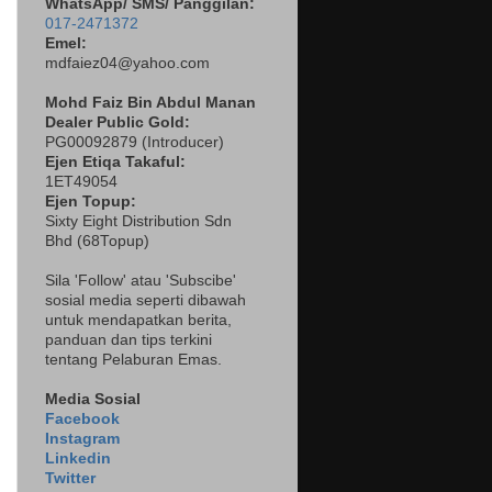
WhatsApp/ SMS/ Panggilan:
017-2471372
Emel:
mdfaiez04@yahoo.com
Mohd Faiz Bin Abdul Manan
Dealer
Public Gold:
PG00092879 (
Introducer)
Ejen Etiqa Takaful:
1ET49054
Ejen Topup:
Sixty Eight Distribution Sdn
Bhd (68Topup)
Sila 'Follow' atau 'Subscibe'
sosial media seperti dibawah
untuk mendapatkan berita,
panduan dan tips terkini
tentang Pelaburan Emas.
Media Sosial
Facebook
Instagram
Linkedin
Twitter