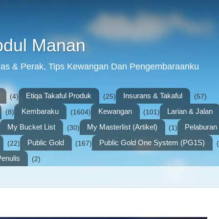
bdul Manan
mas & Perak, Tips Kewangan Dan Pengembaraanku
Etiqa Takaful Produk
Insurans & Takaful
(4)
(25)
(57)
Kembaraku
Kewangan
Larian & Jalan
(8)
(1604)
(101)
My Bucket List
My Masterlist (Artikel)
Pelabura
(30)
(1)
Public Gold
Public Gold One System (PG1S)
(22)
(167)
enulis
(2)