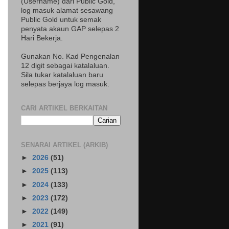
(Username) dari Public Gold,
log masuk alamat sesawang
Public Gold untuk semak
penyata akaun GAP selepas 2
Hari Bekerja.
Gunakan No. Kad Pengenalan
12 digit sebagai katalaluan.
Sila tukar katalaluan baru
selepas berjaya log masuk.
CARI ARTIKEL BERKAITAN
SENARAI ARTIKEL (ARKIB)
►
2026
(51)
►
2025
(113)
►
2024
(133)
►
2023
(172)
►
2022
(149)
►
2021
(91)