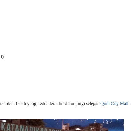
i)
embeli-belah yang kedua terakhir dikunjungi selepas
Quill City Mall
.